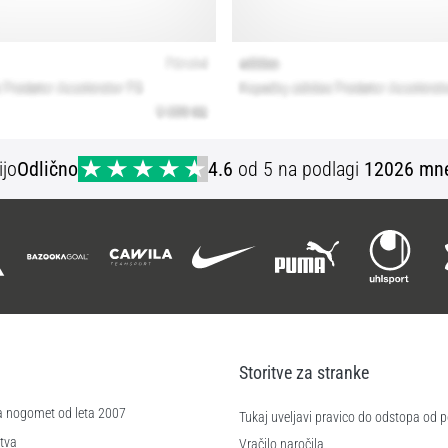
ijo
Odlično
4.6
od 5 na podlagi
12026 mne
Storitve za stranke
a nogomet od leta 2007
Tukaj uveljavi pravico do odstopa od
tva
Vračilo naročila