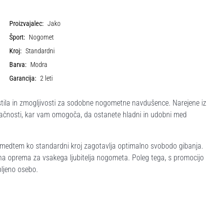
Proizvajalec:
Jako
Šport:
Nogomet
Kroj:
Standardni
Barva:
Modra
Garancija:
2 leti
stila in zmogljivosti za sodobne nogometne navdušence. Narejene iz
račnosti, kar vam omogoča, da ostanete hladni in udobni med
i, medtem ko standardni kroj zagotavlja optimalno svobodo gibanja.
 nujna oprema za vsakega ljubitelja nogometa. Poleg tega, s promocijo
ubljeno osebo.