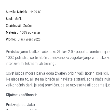
Številka izdelek :
4429-89
Spol:
Moški
Značilnosti:
Zračni
Material:
100% polyester
Promo:
Black Week 2025
Predstavljamo kratke hlače Jako Striker 2.0 - popolna kombinacija 
100% poliestra, so te hlače zasnovane za zagotavljanje vrhunske z
intenzivnimi tekmami ali treningi.
Osvetljujoča modra barva doda živahen pridih vaši športni kolekcij
Ne glede na to, ali ste na igrišču ali navijate s strani, so te hlače
velikonočnih daril, je zdaj pravi čas, da se razveselite ali obdarite lj
Ključne značilnosti:
Proizvajalec:
Jako