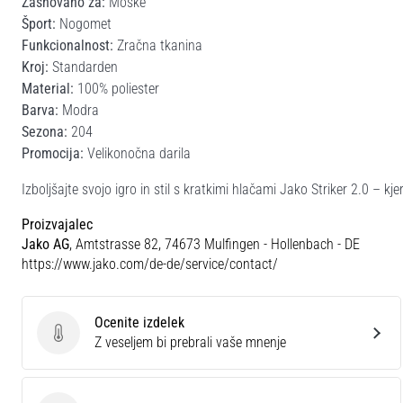
Zasnovano za:
Moške
Šport:
Nogomet
Funkcionalnost:
Zračna tkanina
Kroj:
Standarden
Material:
100% poliester
Barva:
Modra
Sezona:
204
Promocija:
Velikonočna darila
Izboljšajte svojo igro in stil s kratkimi hlačami Jako Striker 2.0 – kj
Proizvajalec
Jako AG
, Amtstrasse 82, 74673 Mulfingen - Hollenbach - DE
https://www.jako.com/de-de/service/contact/
Ocenite izdelek
Ocenite izdelek
Z veseljem bi prebrali vaše mnenje