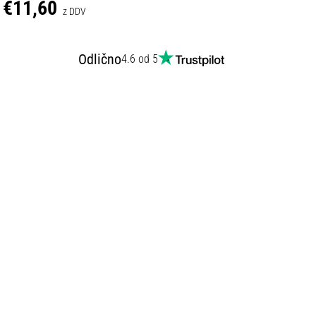
€11,60
z DDV
Odlično
4.6 od 5