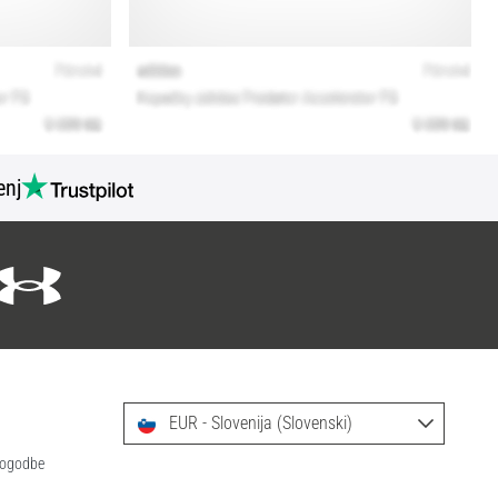
nj
EUR - Slovenija (Slovenski)
 pogodbe