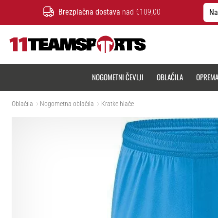
Brezplačna dostava
nad €109,00
Na
11teamsports.si
NOGOMETNI ČEVLJI
OBLAČILA
OPREM
Oblačila
Nogometna oblačila
Kratke hlače