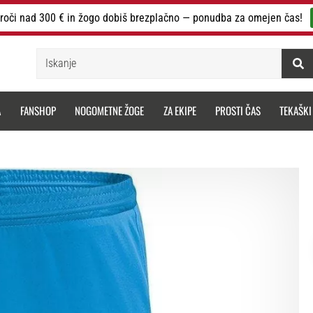
roči nad 300 € in žogo dobiš brezplačno — ponudba za omejen čas!
Iskanje
A
FANSHOP
NOGOMETNE ŽOGE
ZA EKIPE
PROSTI ČAS
TEKAŠKI