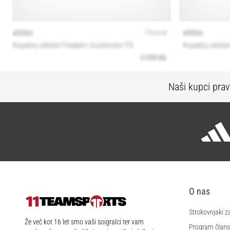
Naši kupci prav
O nas
Strokovnjaki z
11teamsports.si
Že več kot 16 let smo vaši soigralci ter vam
Program člans