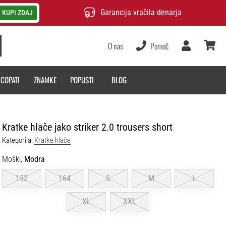
Garancija vračila denarja
KUPI ZDAJ
O nas
Pomoč
Uporabnik
košarica
 COPATI
ZNAMKE
POPUSTI
BLOG
Kratke hlače jako striker 2.0 trousers short
Kategorija:
Kratke hlače
Moški,
Modra
152
164
S
M
L
XL
XXL