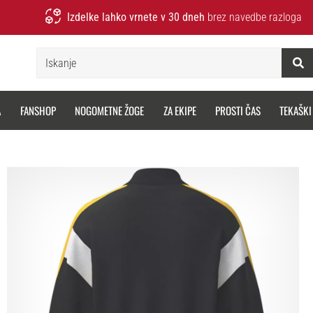
Izdelke lahko vrnete v 30 dneh
brez navedbe razloga
Iskanje
A
FANSHOP
NOGOMETNE ŽOGE
ZA EKIPE
PROSTI ČAS
TEKAŠKI