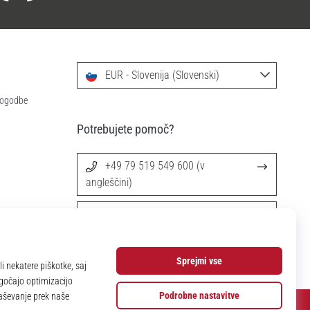
EUR - Slovenija (Slovenski)
 pogodbe
Potrebujete pomoč?
+49 79 519 549 600 (v
angleščini)
info@11teamsports.si