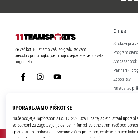
O nas
Strokovnjaki z
11teamsports.si
Že več kot 16 let smo vaši soigralci ter vam
Program člans
predstavljamo najboljše in najnovejše izdelke iz sveta
Ambasadorski
nogometa.
Partnerski pr
Facebook
Instagram
YouTube
Zaposlitev
Nastavitve piš
Splošni pogoji