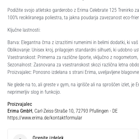
Podižite svojo atletsko garderobo z Erima Celebrate 125 Trenirko za 
100% recikliranega poliestra, ta jakna poudarja zavezanost eco-frie
Ključne lastnosti:
Barva: Elegantna črna z izrazitimi rumenimi in belimi dodatki, ki va
Oblikovanje: Unisex kroj, prilagojen standardni silhueti, ki udobno 
Vsestranskost: Primerna za različne športe, vključno z nogometom,
Sezonalnost: Zasnovana za vsestranskost skozi različna letna obdobja
Proizvajalec: Ponosno izdelana s strani Erima, uveljavljene blagovn
Ne glede na to, ali greste v gym, na igrišče ali na sproščen izlet, je
neprimerljiv slog in funkcijo.
Proizvajalec
Erima GmbH
, Carl-Zeiss-Straße 10, 72793 Pfullingen - DE
https://www.erima.de/kontaktformular
Ocenite izdelek