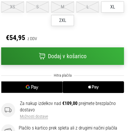
XS
S
M
L
XL
2XL
€54,95
z DDV
Dodaj v košarico
Za nakup izdelkov nad
€109,00
prejmete brezplačno
dostavo
Možnosti dostave
Plačilo s kartico prek spleta ali z drugimi načini plačila