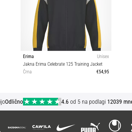
Erima
Unisex
Jakna Erima Celebrate 125 Training Jacket
Črna
€54,95
XL 2XL
ijo
Odlično
4.6
od 5 na podlagi
12039 mne