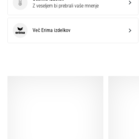
Ocenite izdelek
Z veseljem bi prebrali vaše mnenje
Več Erima izdelkov
Erima