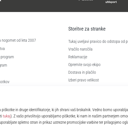
Storitve za stranke
a nogomet od leta 2007
Tukaj uveljavi pravico do odstopa od
tva
Vračilo naročila
 program
Reklamacije
Opremite svojo ekipo
ogram
Dostava in plačilo
Izberi pravo velikost
kotkov
Kontakt
 poslovanja
Pogosto zastavljena vprašanja
Politika zasebnosti
© 2010 – 2026
11teamsports.si