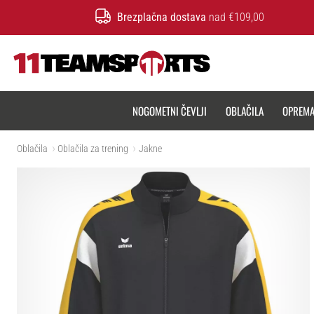
Brezplačna dostava
nad €109,00
11teamsports.si
NOGOMETNI ČEVLJI
OBLAČILA
OPREM
Oblačila
Oblačila za trening
Jakne