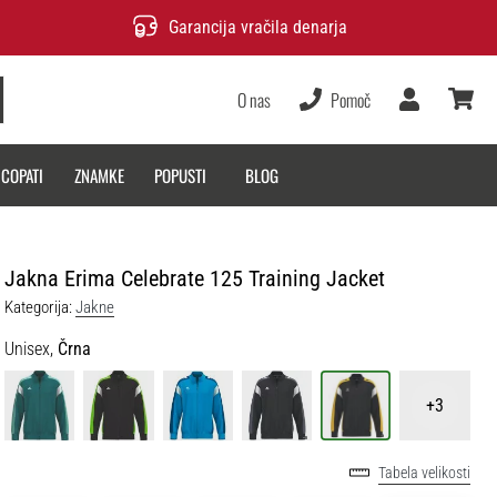
Garancija vračila denarja
O nas
Pomoč
Uporabnik
košarica
 COPATI
ZNAMKE
POPUSTI
BLOG
Jakna Erima Celebrate 125 Training Jacket
Kategorija:
Jakne
Unisex,
Črna
+3
Tabela velikosti