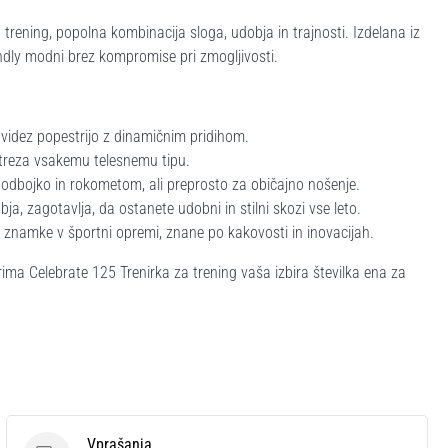
trening, popolna kombinacija sloga, udobja in trajnosti. Izdelana iz
ndly modni brez kompromise pri zmogljivosti.
š videz popestrijo z dinamičnim pridihom.
ustreza vsakemu telesnemu tipu.
 odbojko in rokometom, ali preprosto za običajno nošenje.
, zagotavlja, da ostanete udobni in stilni skozi vse leto.
e znamke v športni opremi, znane po kakovosti in inovacijah.
 Erima Celebrate 125 Trenirka za trening vaša izbira številka ena za
Vprašanja