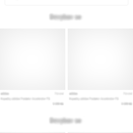
Prikaži
vse
članke