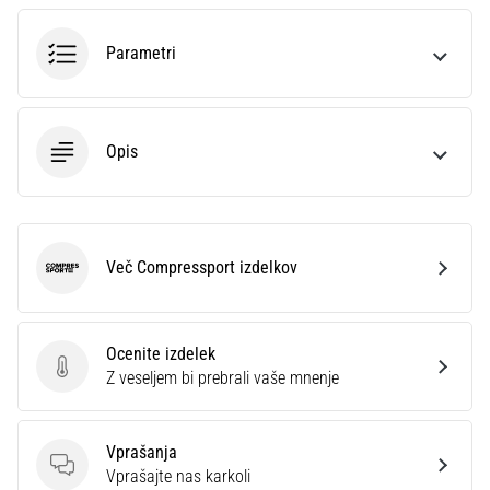
na
ženski
Parametri
EURO
2025
z
uradnimi
Opis
dresi
in
kopačkami
znamk
Nike,
Več Compressport izdelkov
adidas
Compressport
in
PUMA.
Bodi
Ocenite izdelek
del
Ocenite izdelek
Z veseljem bi prebrali vaše mnenje
vsake
tekme,
gola
Vprašanja
in…
Vprašanja
Vprašajte nas karkoli