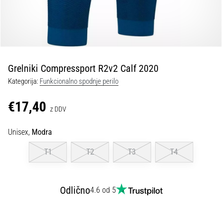
Maestro
nogometni
čevlji
–
kontrola
in
dotik
Grelniki Compressport R2v2 Calf 2020
|
Kategorija:
Funkcionalno spodnje perilo
11teamsports
€17,40
z DDV
1. 7. 2025
•
Unisex,
Modra
1 min. branja
T1
T2
T3
T4
Play
for
More
Victories
Odlično
4.6 od 5
Pripravi
se