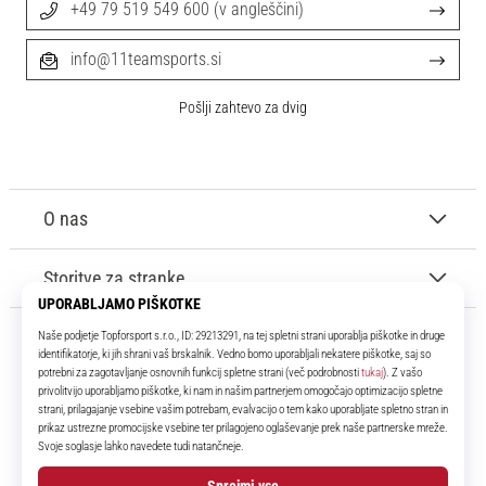
+49 79 519 549 600 (v angleščini)
info@11teamsports.si
Pošlji zahtevo za dvig
O nas
Storitve za stranke
11teamsports.si
Že več kot 16 let smo vaši soigralci ter vam predstavljamo najboljše in
najnovejše izdelke iz sveta nogometa.
Facebook
Instagram
YouTube