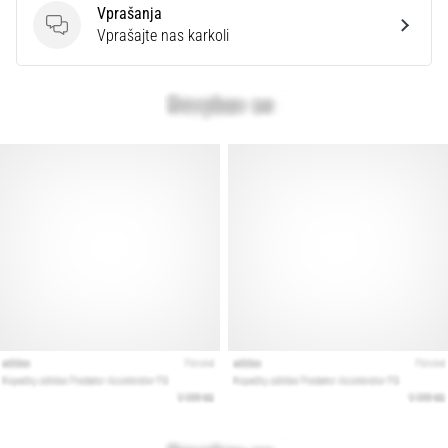
Vprašanja
Vprašanja
Vprašajte nas karkoli
Prikaži
vse
članke