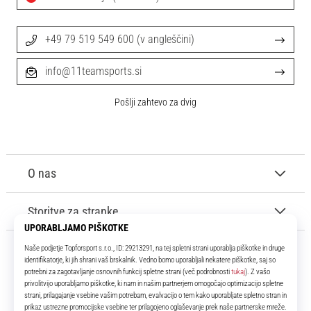
+49 79 519 549 600 (v angleščini)
info@11teamsports.si
Pošlji zahtevo za dvig
O nas
Storitve za stranke
11teamsports.si
Že več kot 16 let smo vaši soigralci ter vam predstavljamo najboljše in
najnovejše izdelke iz sveta nogometa.