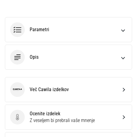
na
ženski
EURO
2025
Parametri
z
uradnimi
dresi
in
kopačkami
Opis
znamk
Nike,
adidas
in
Več Cawila izdelkov
PUMA.
Cawila
Bodi
del
vsake
Ocenite izdelek
tekme,
Ocenite izdelek
Z veseljem bi prebrali vaše mnenje
gola
in…