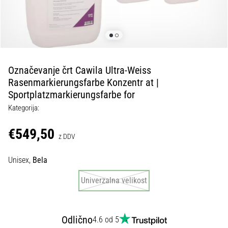
Maestro
nogometni
čevlji
–
kontrola
in
dotik
Označevanje črt Cawila Ultra-Weiss
|
Rasenmarkierungsfarbe Konzentr at |
11teamsports
Sportplatzmarkierungsfarbe for
Kategorija:
1. 7. 2025
€549,50
•
z DDV
1 min. branja
Play
Unisex,
Bela
for
Univerzalna velikost
More
Victories
Pripravi
Odlično
4.6 od 5
se