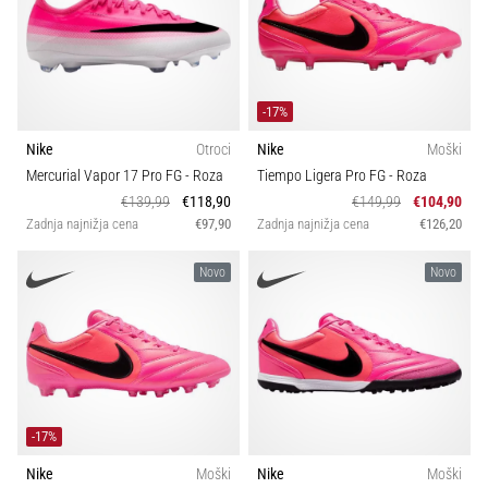
-17%
Nike
Otroci
Nike
Moški
Mercurial Vapor 17 Pro FG
- Roza
Tiempo Ligera Pro FG
- Roza
€139,99
€118,90
€149,99
€104,90
Zadnja najnižja cena
€97,90
Zadnja najnižja cena
€126,20
Novo
Novo
-17%
Nike
Moški
Nike
Moški