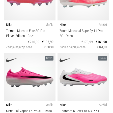
Nike
Moški
Nike
Moški
Tiempo Maestro Elite SG-Pro
Zoom Mercurial Superfly 11 Pro
Player Edition
- Roza
FG
- Roza
€240,99
€192,90
€179,99
€161,90
Zadnja najnižja cena
€168,90
Zadnja najnižja cena
€161,90
Novo
Novo
Nike
Moški
Nike
Moški
Mercurial Vapor 17 Pro AG
- Roza
Phantom 6 Low Pro AG-PRO
-