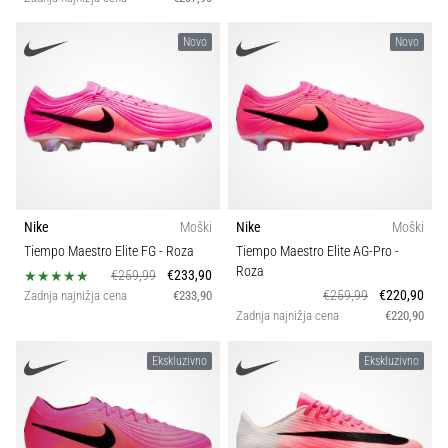
Novo
Novo
Nike
Moški
Nike
Moški
Tiempo Maestro Elite FG
- Roza
Tiempo Maestro Elite AG-Pro
-
Roza
€259,99
€233,90
€259,99
€220,90
Zadnja najnižja cena
€233,90
Zadnja najnižja cena
€220,90
Ekskluzivno
Ekskluzivno