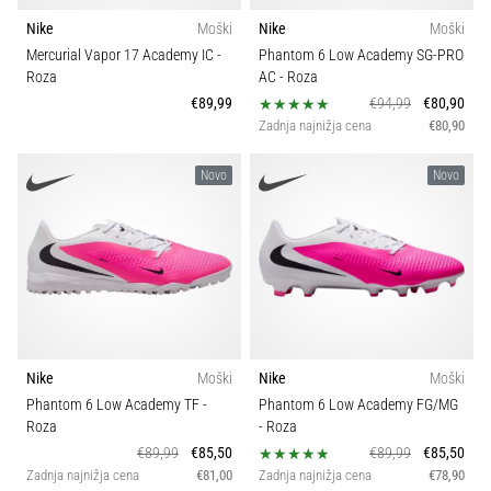
Nike
Moški
Nike
Moški
Mercurial Vapor 17 Academy IC
-
Phantom 6 Low Academy SG-PRO
Roza
AC
- Roza
€89,99
€94,99
€80,90
Zadnja najnižja cena
€80,90
Novo
Novo
Nike
Moški
Nike
Moški
Phantom 6 Low Academy TF
-
Phantom 6 Low Academy FG/MG
Roza
- Roza
€89,99
€85,50
€89,99
€85,50
Zadnja najnižja cena
€81,00
Zadnja najnižja cena
€78,90