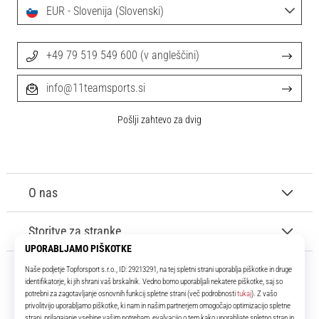
EUR - Slovenija (Slovenski)
+49 79 519 549 600 (v angleščini)
info@11teamsports.si
Pošlji zahtevo za dvig
O nas
Storitve za stranke
11teamsports.si
Že več kot 16 let smo vaši soigralci ter vam predstavljamo najboljše in