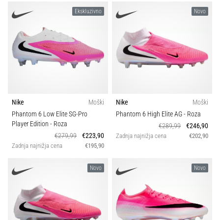
Ekskluzivno
Novo
Prikaži
vse
članke
Nike
Moški
Nike
Moški
Phantom 6 Low Elite SG-Pro
Phantom 6 High Elite AG
- Roza
Player Edition
- Roza
€289,99
€246,90
€279,99
€223,90
Zadnja najnižja cena
€202,90
Zadnja najnižja cena
€195,90
Novo
Novo