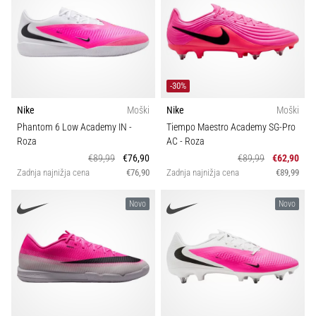
-30%
Nike
Moški
Nike
Moški
Phantom 6 Low Academy IN
-
Tiempo Maestro Academy SG-Pro
Roza
AC
- Roza
€89,99
€76,90
€89,99
€62,90
Zadnja najnižja cena
€76,90
Zadnja najnižja cena
€89,99
Novo
Novo