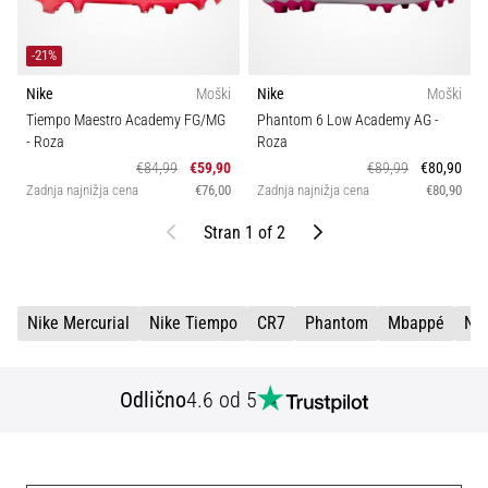
-21%
Nike
Moški
Nike
Moški
Tiempo Maestro Academy FG/MG
Phantom 6 Low Academy AG
-
- Roza
Roza
€84,99
€59,90
€89,99
€80,90
Zadnja najnižja cena
€76,00
Zadnja najnižja cena
€80,90
Nazaj
Naprej
Stran 1 of 2
Nike Mercurial
Nike Tiempo
CR7
Phantom
Mbappé
Ni
Odlično
4.6 od 5