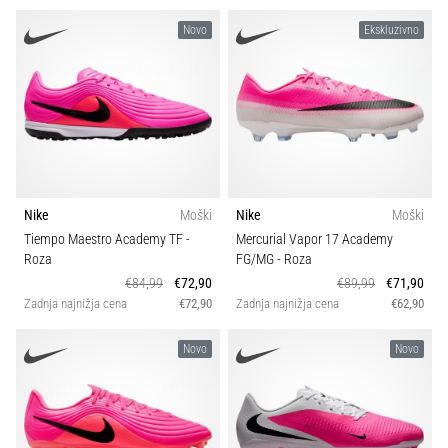
Novo
Ekskluzivno
Nike
Moški
Nike
Moški
Tiempo Maestro Academy TF
-
Mercurial Vapor 17 Academy
Roza
FG/MG
- Roza
€84,99
€72,90
€89,99
€71,90
Zadnja najnižja cena
€72,90
Zadnja najnižja cena
€62,90
Novo
Novo