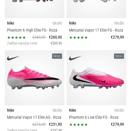
Nike
Moški
Nike
Moški
Phantom 6 High Elite FG
- Roza
Mercurial Vapor 17 Elite FG
- Roza
€289,99
€260,90
€279,99
Zadnja najnižja cena
€260,90
Novo
Novo
Nike
Moški
Nike
Moški
Mercurial Vapor 17 Elite AG
- Roza
Phantom 6 Low Elite FG
- Roza
€279,99
€251,90
€279,99
Zadnja najnižja cena
€237,90