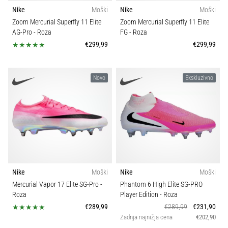
na
Nike
Moški
Nike
Moški
ženski
Zoom Mercurial Superfly 11 Elite
Zoom Mercurial Superfly 11 Elite
EURO
AG-Pro
- Roza
FG
- Roza
2025
€299,99
€299,99
z
uradnimi
dresi
Novo
Ekskluzivno
in
kopačkami
znamk
Nike,
adidas
in
PUMA.
Bodi
Nike
Moški
Nike
Moški
del
vsake
Mercurial Vapor 17 Elite SG-Pro
-
Phantom 6 High Elite SG-PRO
Roza
Player Edition
- Roza
tekme,
gola
€289,99
€289,99
€231,90
Zadnja najnižja cena
€202,90
in…