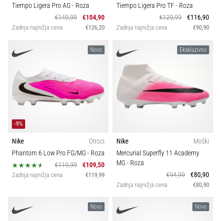
Tiempo Ligera Pro AG
- Roza
Tiempo Ligera Pro TF
- Roza
€149,99
€104,90
€129,99
€116,90
Zadnja najnižja cena
€126,20
Zadnja najnižja cena
€90,90
Novo
Ekskluzivno
-9%
Nike
Otroci
Nike
Moški
Phantom 6 Low Pro FG/MG
- Roza
Mercurial Superfly 11 Academy
MG
- Roza
€119,99
€109,50
€94,99
€80,90
Zadnja najnižja cena
€119,99
Zadnja najnižja cena
€80,90
Novo
Novo