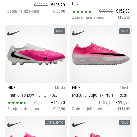
Roza
€159,99
€135,90
€159,99
€152,00
Zadnja najnižja cena
€135,90
Zadnja najnižja cena
€135,50
Novo
Novo
Nike
Moški
Nike
Moški
Phantom 6 Low Pro FG
- Roza
Mercurial Vapor 17 Pro TF
- Roza
€159,99
€143,90
€139,99
€118,90
Zadnja najnižja cena
€143,90
Zadnja najnižja cena
€118,90
Ekskluzivno
Novo