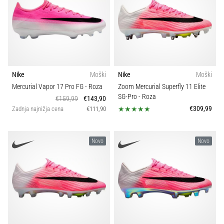
Maestro
Tip nogometnih čevljev
nogometni
čevlji
Kolekcija
1
–
kontrola
in
Model
dotik
Nike
Moški
Nike
Moški
|
Mercurial Vapor 17 Pro FG
- Roza
Zoom Mercurial Superfly 11 Elite
11teamsports
Vrsta čevljev
SG-Pro
- Roza
€159,99
€143,90
€309,99
Zadnja najnižja cena
€111,90
1. 7. 2025
•
1 min. branja
Novo
Novo
Play
for
More
Victories
Pripravi
se