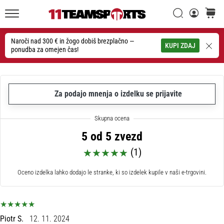
Iskanje
košaric
20. 1. 2026
11teamsports.si
•
4 min. branja
Naroči nad 300 € in žogo dobiš brezplačno —
Iskanje
KUPI ZDAJ
ponudba za omejen čas!
Nogometni
Čevlji
Nike
Tiempo
Za podajo mnenja o izdelku se prijavite
Maestro
–
Ustvarjeni
5 od 5 zvezd
za
dotik.
(1)
Narejeni
Oceno izdelka lahko dodajo le stranke, ki so izdelek kupile v naši e-trgovini.
za
napad
Nike
Tiempo
Piotr S.
12. 11. 2024