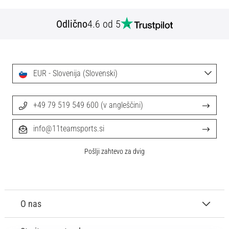
Maestro
nogometni
Odlično
4.6 od 5
čevlji
–
kontrola
in
dotik
EUR - Slovenija (Slovenski)
|
11teamsports
+49 79 519 549 600 (v angleščini)
1. 7. 2025
info@11teamsports.si
•
1 min. branja
Pošlji zahtevo za dvig
Play
for
More
Victories
O nas
Pripravi
se