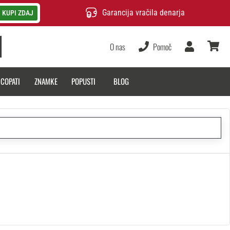
Garancija vračila denarja
KUPI ZDAJ
O nas
Pomoč
Uporabnik
košarica
 COPATI
ZNAMKE
POPUSTI
BLOG