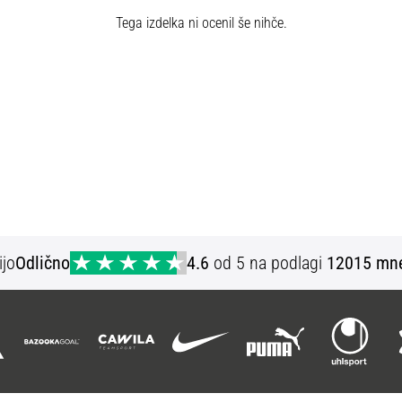
Tega izdelka ni ocenil še nihče.
ijo
Odlično
4.6
od 5 na podlagi
12015 mne