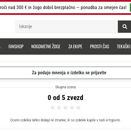
roči nad 300 € in žogo dobiš brezplačno — ponudba za omejen čas!
Iskanje
A
FANSHOP
NOGOMETNE ŽOGE
ZA EKIPE
PROSTI ČAS
TEKAŠKI
Za podajo mnenja o izdelku se prijavite
0 od 5 zvezd
Oceno izdelka lahko dodajo le stranke, ki so izdelek kupile v naši e-trgovini.