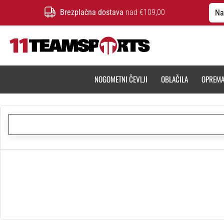
Brezplačna dostava
nad €109,00
Na
11teamsports.si
NOGOMETNI ČEVLJI
OBLAČILA
OPREM