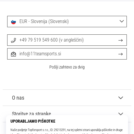
Maestro
nogometni
čevlji
–
EUR - Slovenija (Slovenski)
kontrola
in
+49 79 519 549 600 (v angleščini)
dotik
|
11teamsports
info@11teamsports.si
Pošlji zahtevo za dvig
1. 7. 2025
•
1 min. branja
Play
O nas
for
More
Storitve za stranke
Victories
Pripravi
se