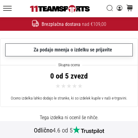
Iskanje
košaric
20. 1. 2026
11teamsports.si
•
Brezplačna dostava
nad €109,00
4 min. branja
Iskanje
Nogometni
Čevlji
Nike
Za podajo mnenja o izdelku se prijavite
Tiempo
Maestro
–
0 od 5 zvezd
Ustvarjeni
za
dotik.
Oceno izdelka lahko dodajo le stranke, ki so izdelek kupile v naši e-trgovini.
Narejeni
za
napad
Tega izdelka ni ocenil še nihče.
Nike
Odlično
4.6 od 5
Tiempo