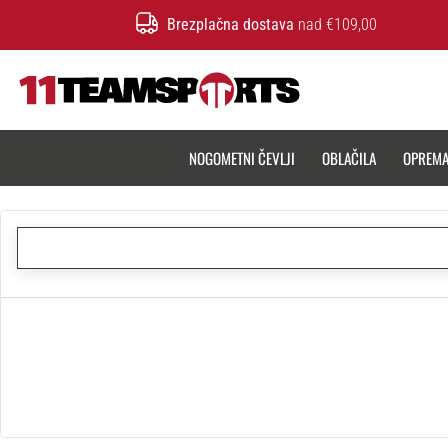
Brezplačna dostava
nad €109,00
11teamsports.si
NOGOMETNI ČEVLJI
OBLAČILA
OPREM