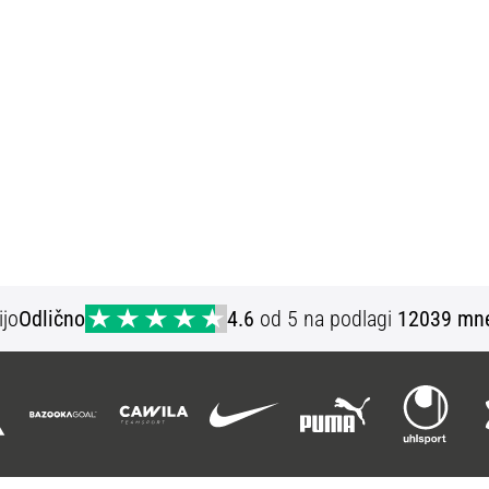
ijo
Odlično
4.6
od 5 na podlagi
12039 mne