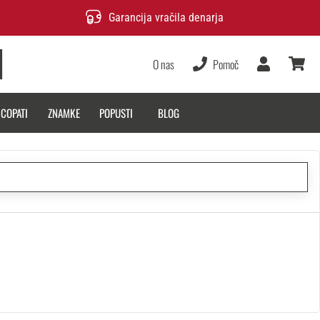
Garancija vračila denarja
O nas
Pomoč
Uporabnik
košarica
 COPATI
ZNAMKE
POPUSTI
BLOG