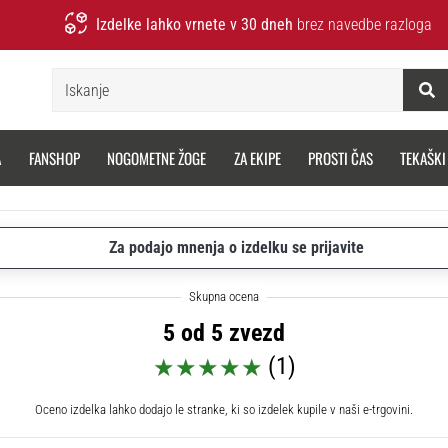
Izdelke lahko vrnete v 30 dneh
brez navedbe razloga
Iskanje
A
FANSHOP
NOGOMETNE ŽOGE
ZA EKIPE
PROSTI ČAS
TEKAŠKI
Za podajo mnenja o izdelku se prijavite
5 od 5 zvezd
(1)
Oceno izdelka lahko dodajo le stranke, ki so izdelek kupile v naši e-trgovini.