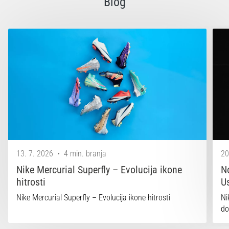
Blog
13. 7. 2026
•
4 min. branja
20
Nike Mercurial Superfly – Evolucija ikone
N
hitrosti
U
Nike Mercurial Superfly – Evolucija ikone hitrosti
Ni
do