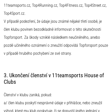
11teamsports.cz, Top4Running.cz, Top4Fitness.cz, Top4Street.cz,
Prikaži
Top4Sport.cz.
vse
V případě podezření, že údaje jsou známé nějaké třetí osobě, je
članke
člen klubu povinen bezodkladně informovat o této skutečnosti
Topforsport. Za škody vzniklé následkem neučiněného, anebo
pozdě učiněného oznámení o zneužití odpovídá Topforsport pouze
v případě hrubého pochybení ze své strany.
3. Ukončení členství v 11teamsports House of
Clubs
Členství v klubu zaniká, pokud:
a/ člen klubu poskytl nesprávné údaje v přihlášce, nebo zneužil
výhod, které mu klub poskytuje, či se dopustil jiného jednání v