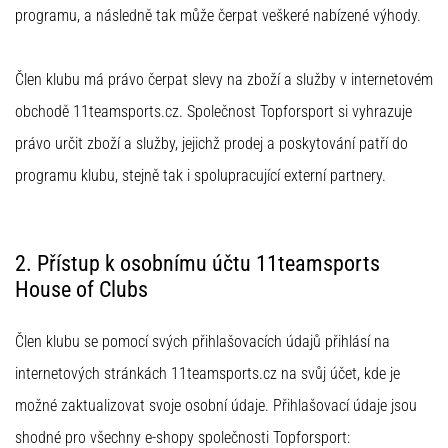
na
programu, a následně tak může čerpat veškeré nabízené výhody.
ženski
EURO
2025
Člen klubu má právo čerpat slevy na zboží a služby v internetovém
z
obchodě 11teamsports.cz. Společnost Topforsport si vyhrazuje
uradnimi
dresi
právo určit zboží a služby, jejichž prodej a poskytování patří do
in
programu klubu, stejně tak i spolupracující externí partnery.
kopačkami
znamk
Nike,
adidas
2. Přístup k osobnímu účtu 11teamsports
in
House of Clubs
PUMA.
Bodi
del
Člen klubu se pomocí svých přihlašovacích údajů přihlásí na
vsake
internetových stránkách 11teamsports.cz na svůj účet, kde je
tekme,
možné zaktualizovat svoje osobní údaje. Přihlašovací údaje jsou
gola
in…
shodné pro všechny e-shopy společnosti Topforsport: