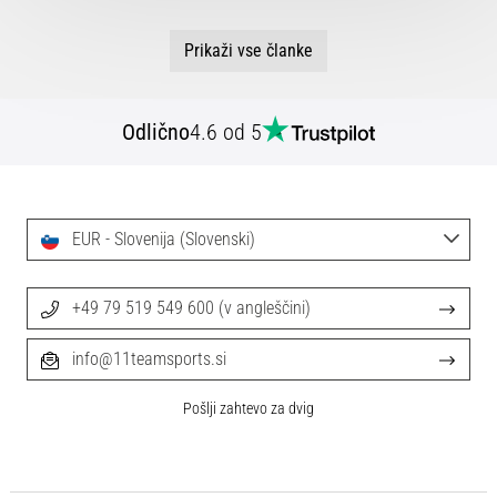
Prikaži vse članke
Odlično
4.6 od 5
EUR - Slovenija (Slovenski)
+49 79 519 549 600 (v angleščini)
info@11teamsports.si
Pošlji zahtevo za dvig