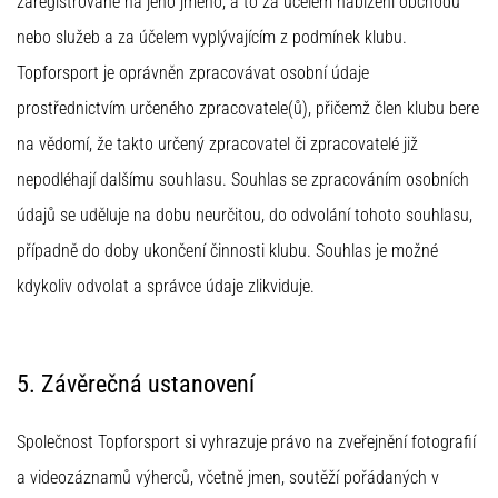
zaregistrované na jeho jméno, a to za účelem nabízení obchodu
nebo služeb a za účelem vyplývajícím z podmínek klubu.
Topforsport je oprávněn zpracovávat osobní údaje
prostřednictvím určeného zpracovatele(ů), přičemž člen klubu bere
na vědomí, že takto určený zpracovatel či zpracovatelé již
nepodléhají dalšímu souhlasu. Souhlas se zpracováním osobních
údajů se uděluje na dobu neurčitou, do odvolání tohoto souhlasu,
případně do doby ukončení činnosti klubu. Souhlas je možné
kdykoliv odvolat a správce údaje zlikviduje.
5. Závěrečná ustanovení
Společnost Topforsport si vyhrazuje právo na zveřejnění fotografií
a videozáznamů výherců, včetně jmen, soutěží pořádaných v