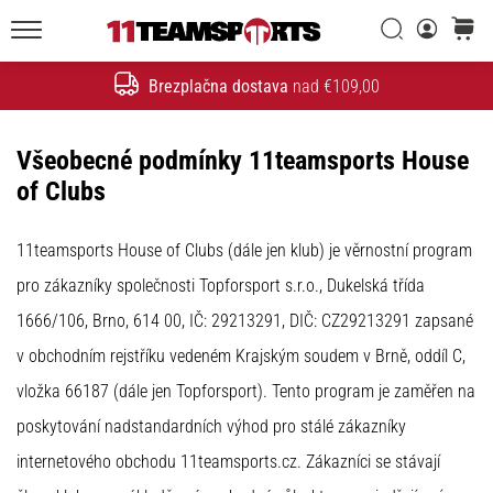
Iskanje
košaric
20. 1. 2026
11teamsports.si
•
Brezplačna dostava
nad €109,00
4 min. branja
Iskanje
Nogometni
Čevlji
Všeobecné podmínky 11teamsports House
Nike
of Clubs
Tiempo
Maestro
11teamsports House of Clubs (dále jen klub) je věrnostní program
–
Ustvarjeni
pro zákazníky společnosti Topforsport s.r.o., Dukelská třída
za
1666/106, Brno, 614 00, IČ: 29213291, DIČ: CZ29213291 zapsané
dotik.
v obchodním rejstříku vedeném Krajským soudem v Brně, oddíl C,
Narejeni
za
vložka 66187 (dále jen Topforsport). Tento program je zaměřen na
napad
poskytování nadstandardních výhod pro stálé zákazníky
Nike
internetového obchodu 11teamsports.cz. Zákazníci se stávají
Tiempo