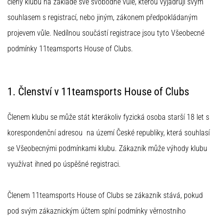
Maestro
členy klubu na základě své svobodné vůle, kterou vyjadřují svým
nogometni
souhlasem s registrací, nebo jiným, zákonem předpokládaným
čevlji
projevem vůle. Nedílnou součástí registrace jsou tyto Všeobecné
–
kontrola
podmínky 11teamsports House of Clubs.
in
dotik
|
11teamsports
1. Členství v 11teamsports House of Clubs
1. 7. 2025
Členem klubu se může stát kterákoliv fyzická osoba starší 18 let s
•
korespondenční adresou na území České republiky, která souhlasí
1 min. branja
se Všeobecnými podmínkami klubu. Zákazník může výhody klubu
Play
for
využívat ihned po úspěšné registraci.
More
Victories
Členem 11teamsports House of Clubs se zákazník stává, pokud
Pripravi
pod svým zákaznickým účtem splní podmínky věrnostního
se