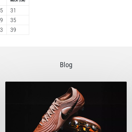
MEČA (CM)
25
31
29
35
33
39
Blog