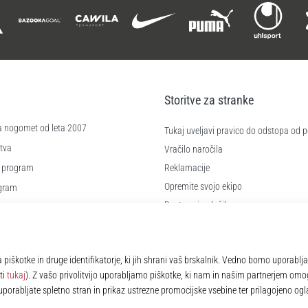
Storitve za stranke
a nogomet od leta 2007
Tukaj uveljavi pravico do odstopa od
tva
Vračilo naročila
 program
Reklamacije
Opremite svojo ekipo
ogram
Dostava in plačilo
Izberi pravo velikost
kotkov
Kontakt
 poslovanja
Pogosto zastavljena vprašanja
Politika zasebnosti