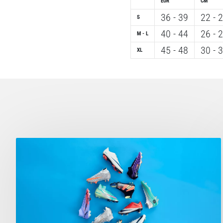
EUR
CM
36 - 39
22 - 
S
40 - 44
26 - 
M - L
45 - 48
30 - 
XL