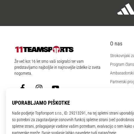
O nas
Strokovnjaki z
11teamsports.si
Že več kot 16 let smo vaši soigralci ter vam
Program člans
predstavljamo najboljše in najnovejše izdelke iz sveta
Ambasadorski
nogometa.
Partnerski pr
Facebook
Instagram
YouTube
Zaposlitev
Nastavitve piš
Splošni pogoji