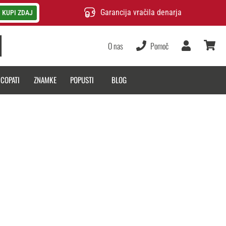
Garancija vračila denarja
KUPI ZDAJ
O nas
Pomoč
Uporabnik
košarica
 COPATI
ZNAMKE
POPUSTI
BLOG