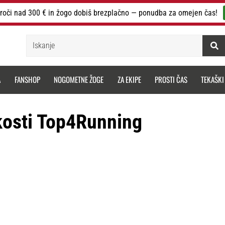
roči nad 300 € in žogo dobiš brezplačno — ponudba za omejen čas!
Iskanje
A
FANSHOP
NOGOMETNE ŽOGE
ZA EKIPE
PROSTI ČAS
TEKAŠKI
kosti Top4Running