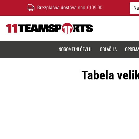
Brezplačna dostava
nad €109,00
Na
11teamsports.si
NOGOMETNI ČEVLJI
OBLAČILA
OPREM
Tabela veli