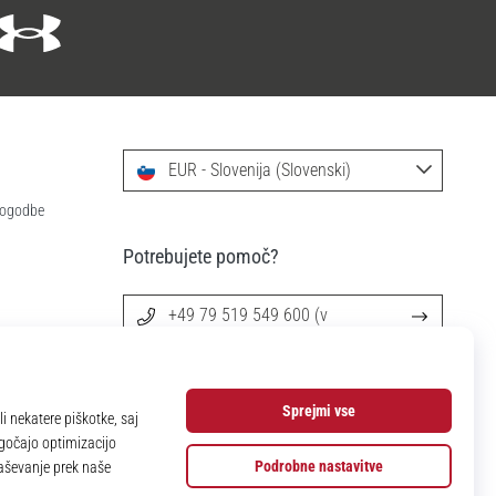
EUR - Slovenija (Slovenski)
 pogodbe
Potrebujete pomoč?
+49 79 519 549 600 (v
angleščini)
info@11teamsports.si