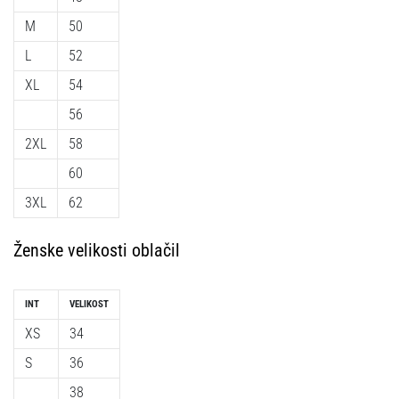
na
M
50
ženski
EURO
L
52
2025
XL
54
z
uradnimi
56
dresi
2XL
58
in
kopačkami
60
znamk
3XL
62
Nike,
adidas
in
Ženske velikosti oblačil
PUMA.
Bodi
del
INT
VELIKOST
vsake
XS
34
tekme,
gola
S
36
in…
38