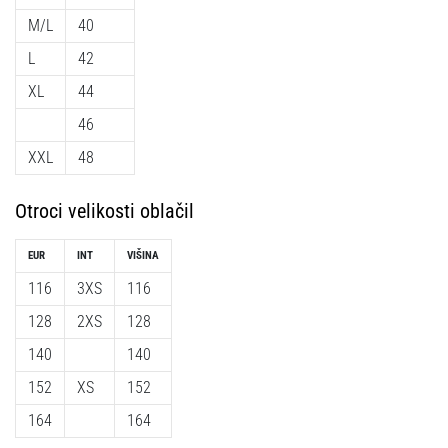
M/L
40
Prikaži
L
42
vse
XL
44
članke
46
XXL
48
Otroci velikosti oblačil
EUR
INT
VIŠINA
116
3XS
116
128
2XS
128
140
140
152
XS
152
164
164