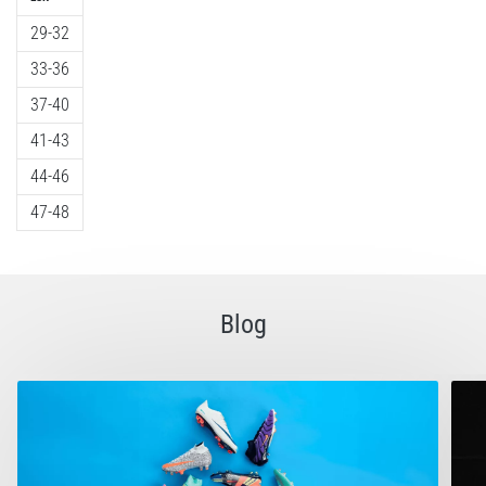
29-32
33-36
37-40
41-43
44-46
47-48
Blog