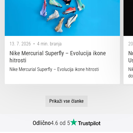
13. 7. 2026
•
4 min. branja
20
Nike Mercurial Superfly – Evolucija ikone
N
hitrosti
U
Nike Mercurial Superfly – Evolucija ikone hitrosti
Ni
do
Prikaži vse članke
Odlično
4.6 od 5