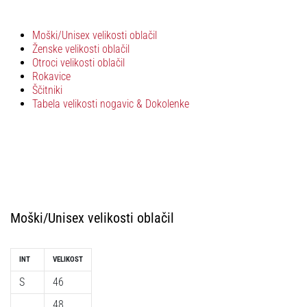
Maestro
nogometni
čevlji
Moški/Unisex velikosti oblačil
–
Ženske velikosti oblačil
kontrola
Otroci velikosti oblačil
Rokavice
in
Ščitniki
dotik
Tabela velikosti nogavic & Dokolenke
|
11teamsports
1. 7. 2025
•
1 min. branja
Play
Moški/Unisex velikosti oblačil
for
More
Victories
INT
VELIKOST
S
46
Pripravi
se
48