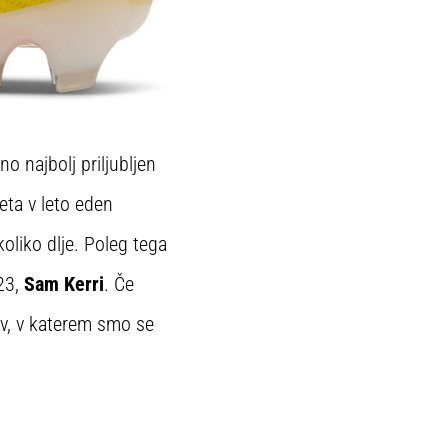
 najbolj priljubljen
leta v leto eden
oliko dlje. Poleg tega
23,
Sam Kerri
. Če
kov, v katerem smo se