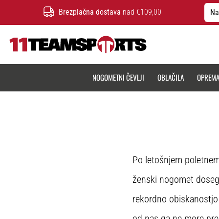
Brezplačna dostava
nad €109,00
Na
11teamsports.si
NOGOMETNI ČEVLJI
OBLAČILA
OPREM
Po letošnjem poletnem 
ženski nogomet dosega
rekordno obiskanostj
od nas ga ne more prez