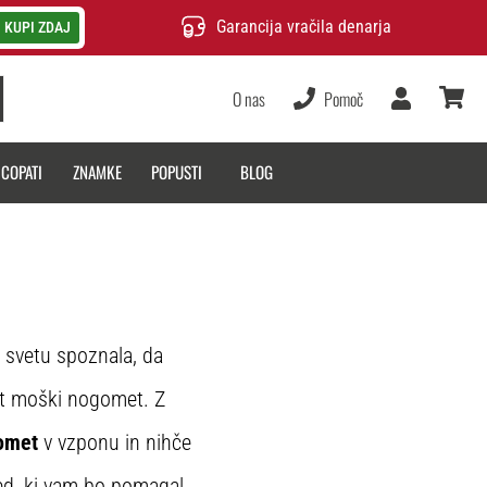
Garancija vračila denarja
KUPI ZDAJ
O nas
Pomoč
Uporabnik
košarica
 COPATI
ZNAMKE
POPUSTI
BLOG
 svetu spoznala, da
ot moški nogomet. Z
omet
v vzponu in nihče
led, ki vam bo pomagal