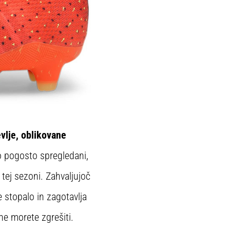
lje, oblikovane
so pogosto spregledani,
 tej sezoni. Zahvaljujoč
e stopalo in zagotavlja
ne morete zgrešiti.