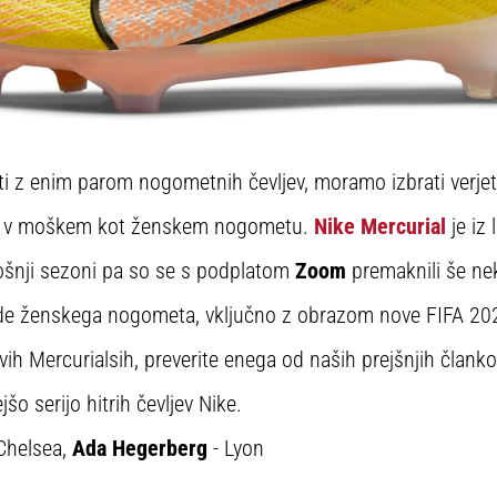
 z enim parom nogometnih čevljev, moramo izbrati verjetno
ko v moškem kot ženskem nogometu.
Nike Mercurial
je iz 
tošnji sezoni pa so se s podplatom
Zoom
premaknili še nek
zde ženskega nogometa, vključno z obrazom nove FIFA 20
ovih Mercurialsih, preverite enega od naših prejšnjih član
šo serijo hitrih čevljev Nike.
Chelsea,
Ada Hegerberg
- Lyon