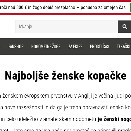
roči nad 300 € in žogo dobiš brezplačno — ponudba za omejen čas!
Iskanje
A
FANSHOP
NOGOMETNE ŽOGE
ZA EKIPE
PROSTI ČAS
TEKAŠKI
Najboljše ženske kopačke
ženskem evropskem prvenstvu v Angliji je večina ljudi po
 nove razsežnosti in da ga je treba obravnavati enako k
o in celo udeležbo v amaterskem nogometu
je ženski nog
reti. Zato smo za vse naše nogometašice pripravili preg