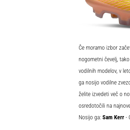
Če moramo izbor začeti
nogometni čevelj, ta
vodilnih modelov, v le
ga nosijo vodilne zve
želite izvedeti več o n
osredotočili na najnovej
Nosijo ga:
Sam Kerr
- 