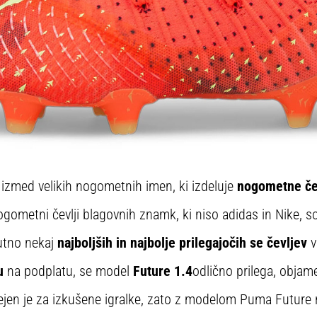
izmed velikih nogometnih imen, ki izdeluje
nogometne čev
ogometni čevlji blagovnih znamk, ki niso adidas in Nike, 
utno nekaj
najboljših in najbolje prilegajočih se čevljev
v
u
na podplatu, se model
Future 1.4
odlično prilega, objam
ejen je za izkušene igralke, zato z modelom Puma Future 