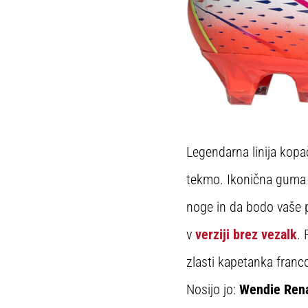
Legendarna linija kop
tekmo. Ikonična gum
noge in da bodo vaše p
v
verziji brez vezalk
. 
zlasti kapetanka franc
Nosijo jo:
Wendie Ren