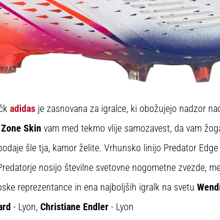
ačk
adidas
je zasnovana za igralce, ki obožujejo nadzor na
a
Zone Skin
vam med tekmo vlije samozavest, da vam žoga
odaje šle tja, kamor želite. Vrhunsko linijo Predator Edge
Predatorje nosijo številne svetovne nogometne zvezde, me
oske reprezentance in ena najboljših igralk na svetu
Wendi
ard
- Lyon,
Christiane Endler
- Lyon