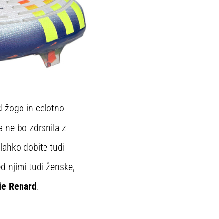
d žogo in celotno
 ne bo zdrsnila z
 lahko dobite tudi
d njimi tudi ženske,
e Renard
.