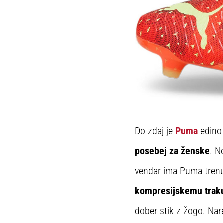
Do zdaj je
Puma
edino 
posebej za ženske
. N
vendar ima Puma tren
kompresijskemu trak
dober stik z žogo. Nar