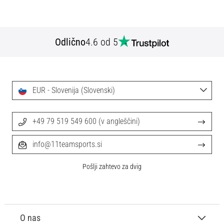
Odlično
4.6 od 5
EUR - Slovenija (Slovenski)
+49 79 519 549 600 (v angleščini)
info@11teamsports.si
Pošlji zahtevo za dvig
O nas