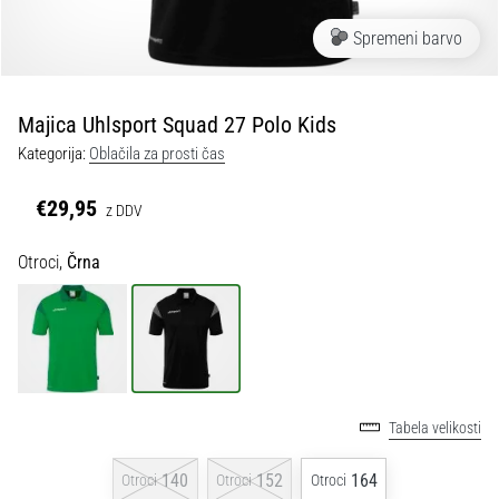
Maestro
nogometni
Spremeni barvo
čevlji
–
kontrola
Majica Uhlsport Squad 27 Polo Kids
in
dotik
Kategorija:
Oblačila za prosti čas
|
11teamsports
€29,95
z DDV
Otroci,
Črna
1. 7. 2025
•
1 min. branja
Play
for
More
Victories
Tabela velikosti
Pripravi
140
152
164
Otroci
Otroci
Otroci
se