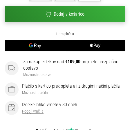
na
ženski
Dodaj v košarico
EURO
2025
z
uradnimi
dresi
in
kopačkami
znamk
Za nakup izdelkov nad
€109,00
prejmete brezplačno
Nike,
dostavo
adidas
Možnosti dostave
in
Plačilo s kartico prek spleta ali z drugimi načini plačila
PUMA.
Bodi
Možnosti plačila
del
Izdelke lahko vrnete v 30 dneh
vsake
Pogoji vračila
tekme,
gola
in…