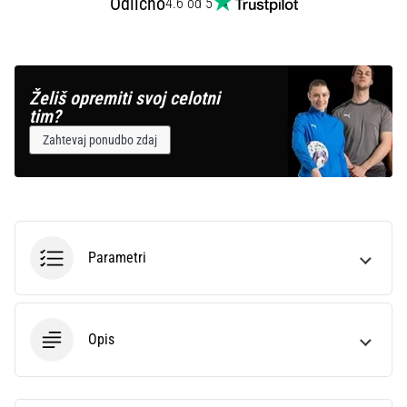
Odlično
4.6 od 5
Prikaži
vse
članke
Želiš opremiti svoj celotni
tim?
Zahtevaj ponudbo zdaj
Parametri
Opis