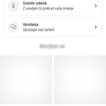
Ocenite izdelek
Ocenite izdelek
Z veseljem bi prebrali vaše mnenje
Prikaži
vse
članke
Vprašanja
Vprašanja
Vprašajte nas karkoli