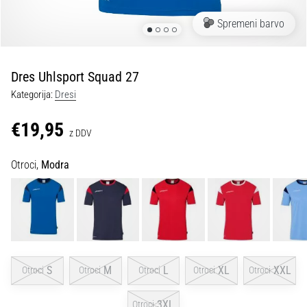
Maestro
nogometni
Spremeni barvo
čevlji
–
kontrola
Dres Uhlsport Squad 27
in
dotik
Kategorija:
Dresi
|
11teamsports
€19,95
z DDV
1. 7. 2025
Otroci,
Modra
•
1 min. branja
Play
for
More
Victories
S
M
L
XL
XXL
Otroci
Otroci
Otroci
Otroci
Otroci
Pripravi
se
3XL
Otroci