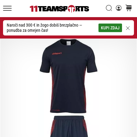
Iskanje
košaric
20. 1. 2026
11teamsports.si
•
4 min. branja
Naroči nad 300 € in žogo dobiš brezplačno —
Iskanje
KUPI ZDAJ
ponudba za omejen čas!
Nogometni
Čevlji
Nike
Tiempo
Maestro
–
Ustvarjeni
za
dotik.
Narejeni
za
napad
Nike
Tiempo