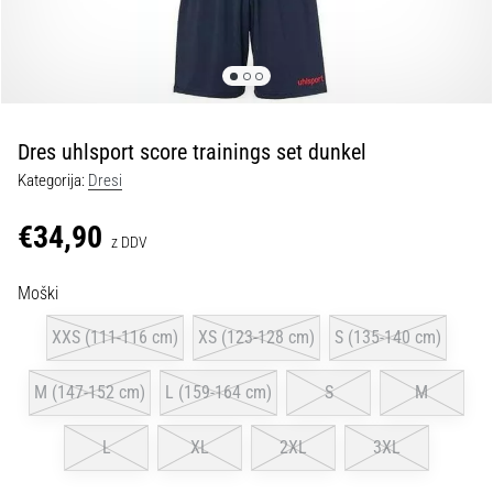
Maestro
nogometni
čevlji
–
kontrola
in
dotik
Dres uhlsport score trainings set dunkel
|
Kategorija:
Dresi
11teamsports
€34,90
z DDV
1. 7. 2025
•
Moški
1 min. branja
XXS (111-116 cm)
XS (123-128 cm)
S (135-140 cm)
Play
for
M (147-152 cm)
L (159-164 cm)
S
M
More
Victories
L
XL
2XL
3XL
Pripravi
se