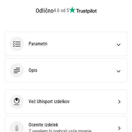
na
ženski
Odlično
4.6 od 5
EURO
2025
z
uradnimi
dresi
Parametri
in
kopačkami
znamk
Nike,
Opis
adidas
in
PUMA.
Bodi
del
Več Uhlsport izdelkov
Uhlsport
vsake
tekme,
gola
Ocenite izdelek
in…
Ocenite izdelek
Z veseljem bi prebrali vaše mnenje