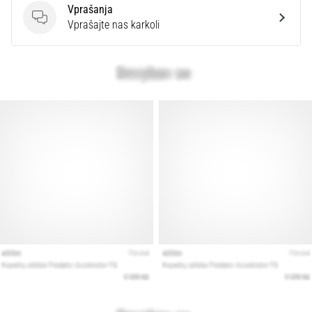
Vprašanja
Vprašanja
Vprašajte nas karkoli
Prikaži
vse
članke