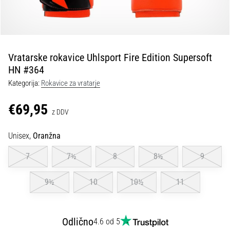
Maestro
nogometni
čevlji
–
kontrola
Vratarske rokavice Uhlsport Fire Edition Supersoft
in
HN #364
dotik
|
Kategorija:
Rokavice za vratarje
11teamsports
€69,95
z DDV
1. 7. 2025
•
Unisex,
Oranžna
1 min. branja
7
7½
8
8½
9
Play
for
9½
10
10½
11
More
Victories
Pripravi
Odlično
4.6 od 5
se