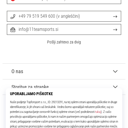
+49 79 519 549 600 (v angleščini)
info@11teamsports.si
Pošlji zahtevo za dvig
O nas
Storitve za stranke
11teamsports.si
Že več kot 16 let smo vaši soigralci ter vam predstavljamo najboljše in
najnovejše izdelke iz sveta nogometa.