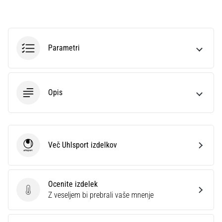
na
ženski
EURO
2025
Parametri
z
uradnimi
dresi
in
kopačkami
Opis
znamk
Nike,
adidas
in
Več Uhlsport izdelkov
PUMA.
Uhlsport
Bodi
del
vsake
Ocenite izdelek
tekme,
Ocenite izdelek
Z veseljem bi prebrali vaše mnenje
gola
in…