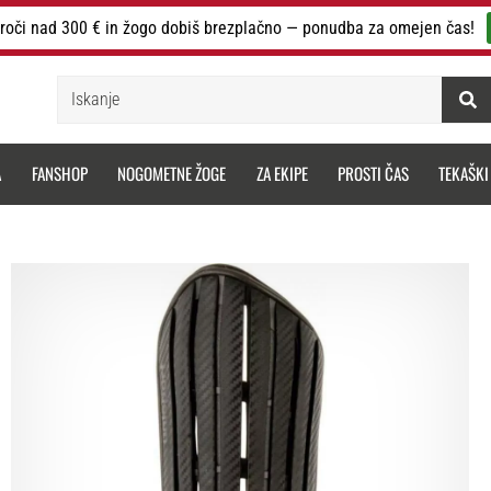
roči nad 300 € in žogo dobiš brezplačno — ponudba za omejen čas!
Iskanje
A
FANSHOP
NOGOMETNE ŽOGE
ZA EKIPE
PROSTI ČAS
TEKAŠKI