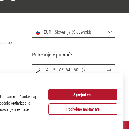
EUR - Slovenija (Slovenski)
 pogodbe
Potrebujete pomoč?
+49 79 519 549 600 (v
angleščini)
info@11teamsports.si