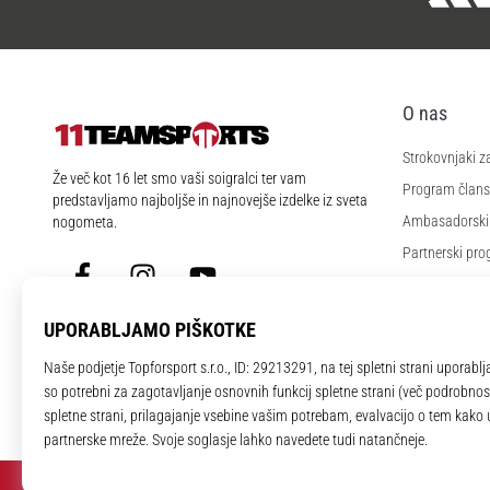
O nas
Strokovnjaki z
11teamsports.si
Že več kot 16 let smo vaši soigralci ter vam
Program člans
predstavljamo najboljše in najnovejše izdelke iz sveta
Ambasadorski
nogometa.
Partnerski pr
Facebook
Instagram
YouTube
Zaposlitev
Nastavitve piš
Splošni pogoji