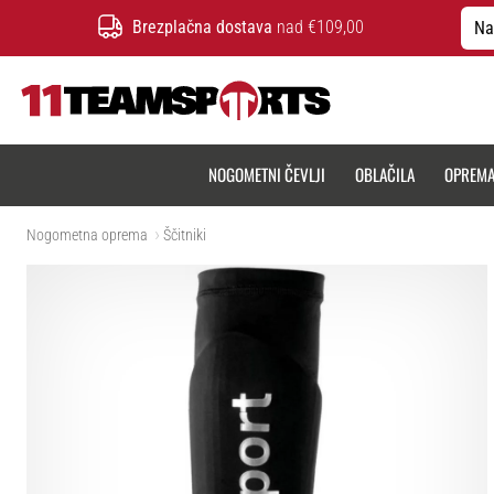
Brezplačna dostava
nad €109,00
Na
11teamsports.si
NOGOMETNI ČEVLJI
OBLAČILA
OPREM
Nogometna oprema
Ščitniki