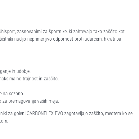
hlsport, zasnovanimi za športnike, ki zahtevajo tako zaščito kot
 ščitniki nudijo neprimerljivo odpornost proti udarcem, hkrati pa
eganje in udobje.
aksimalno trajnost in zaščito.
e na sezono.
no za premagovanje vaših meja.
ščitniki za goleni CARBONFLEX EVO zagotavljajo zaščito, medtem ko se
rtom.