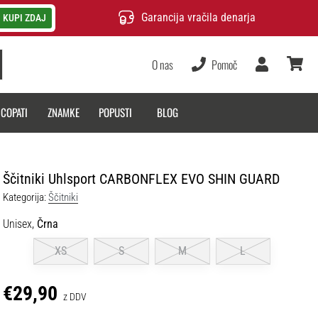
Garancija vračila denarja
KUPI ZDAJ
O nas
Pomoč
Uporabnik
košarica
 COPATI
ZNAMKE
POPUSTI
BLOG
Ščitniki Uhlsport CARBONFLEX EVO SHIN GUARD
Kategorija:
Ščitniki
Unisex,
Črna
XS
S
M
L
€29,90
z DDV