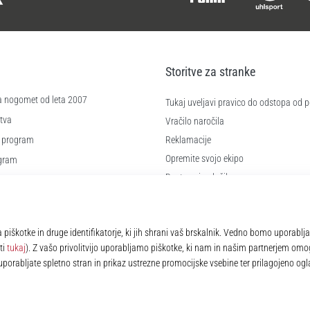
Storitve za stranke
a nogomet od leta 2007
Tukaj uveljavi pravico do odstopa od
tva
Vračilo naročila
 program
Reklamacije
Opremite svojo ekipo
ogram
Dostava in plačilo
Izberi pravo velikost
kotkov
Kontakt
 poslovanja
Pogosto zastavljena vprašanja
Politika zasebnosti
© 2010 – 2026
11teamsports.si