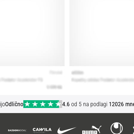
ijo
Odlično
4.6
od 5 na podlagi
12026 mne