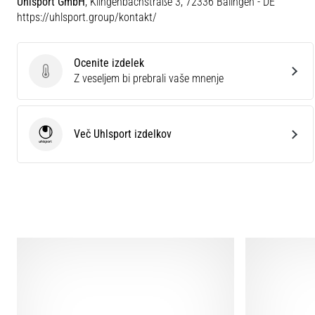
Uhlsport GmbH
, Klingenbachstraße 3, 72336 Balingen - DE
https://uhlsport.group/kontakt/
Ocenite izdelek
Ocenite izdelek
Z veseljem bi prebrali vaše mnenje
Več Uhlsport izdelkov
Uhlsport