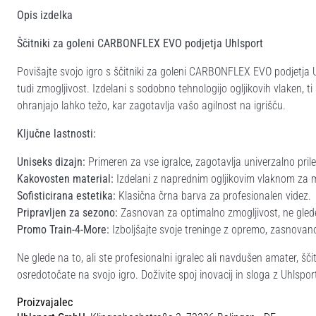
Opis izdelka
Ščitniki za goleni CARBONFLEX EVO podjetja Uhlsport
Povišajte svojo igro s ščitniki za goleni CARBONFLEX EVO podjetja U
tudi zmogljivost. Izdelani s sodobno tehnologijo ogljikovih vlaken, ti
ohranjajo lahko težo, kar zagotavlja vašo agilnost na igrišču.
Ključne lastnosti:
Uniseks dizajn:
Primeren za vse igralce, zagotavlja univerzalno pril
Kakovosten material:
Izdelani z naprednim ogljikovim vlaknom za m
Sofisticirana estetika:
Klasična črna barva za profesionalen videz.
Pripravljen za sezono:
Zasnovan za optimalno zmogljivost, ne gled
Promo Train-4-More:
Izboljšajte svoje treninge z opremo, zasnova
Ne glede na to, ali ste profesionalni igralec ali navdušen amater, 
osredotočate na svojo igro. Doživite spoj inovacij in sloga z Uhlspo
Proizvajalec