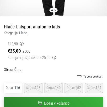
Maestro
nogometni
čevlji
–
kontrola
Hlače Uhlsport anatomic kids
in
dotik
Kategorija:
Hlače
|
11teamsports
€49,90
€25,00
z DDV
1. 7. 2025
Zadnja najnižja cena:
€25,00
•
1 min. branja
Otroci,
Črna
Play
Tabela velikosti
for
More
116
128
140
152
164
Otroci
Otroci
Otroci
Otroci
Otroci
Victories
Pripravi
Dodaj v košarico
se