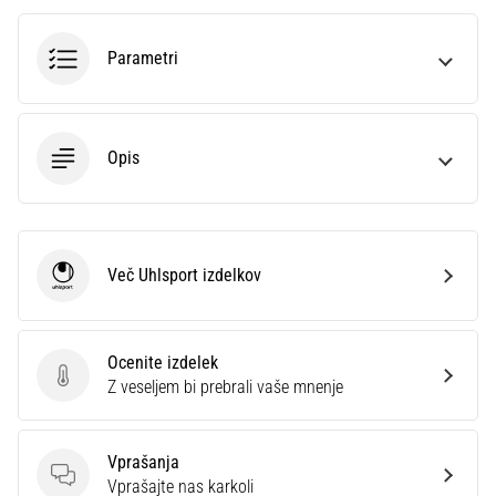
Prikaži
Parametri
vse
članke
Opis
Več Uhlsport izdelkov
Uhlsport
Ocenite izdelek
Ocenite izdelek
Z veseljem bi prebrali vaše mnenje
Vprašanja
Vprašanja
Vprašajte nas karkoli