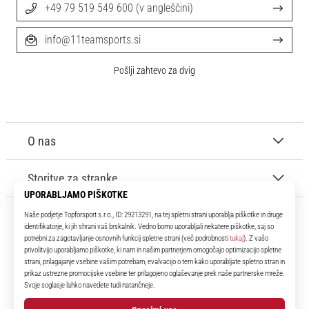
+49 79 519 549 600 (v angleščini)
info@11teamsports.si
Pošlji zahtevo za dvig
O nas
Storitve za stranke
11teamsports.si
Že več kot 16 let smo vaši soigralci ter vam predstavljamo najboljše in
najnovejše izdelke iz sveta nogometa.
Facebook
Instagram
YouTube