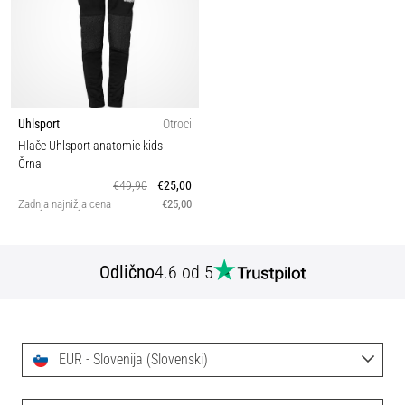
Uhlsport
Otroci
Hlače Uhlsport anatomic kids
-
Črna
€49,90
€25,00
Zadnja najnižja cena
€25,00
Odlično
4.6 od 5
EUR - Slovenija (Slovenski)