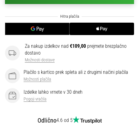
na
ženski
EURO
2025
z
uradnimi
dresi
Za nakup izdelkov nad
€109,00
prejmete brezplačno
in
dostavo
kopačkami
Možnosti dostave
znamk
Nike,
Plačilo s kartico prek spleta ali z drugimi načini plačila
adidas
Možnosti plačila
in
PUMA.
Izdelke lahko vrnete v 30 dneh
Bodi
Pogoji vračila
del
vsake
tekme,
Odlično
4.6 od 5
gola
in…