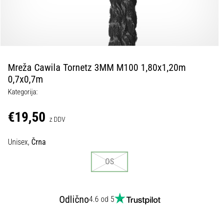
Maestro
nogometni
čevlji
–
kontrola
in
dotik
Mreža Cawila Tornetz 3MM M100 1,80x1,20m
|
0,7x0,7m
11teamsports
Kategorija:
€19,50
1. 7. 2025
z DDV
•
1 min. branja
Unisex,
Črna
Play
OS
for
More
Victories
Odlično
4.6 od 5
Pripravi
se