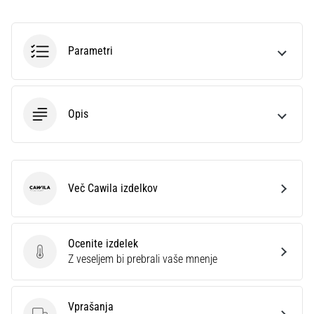
na
ženski
EURO
Parametri
2025
z
uradnimi
dresi
Opis
in
kopačkami
znamk
Nike,
adidas
Več Cawila izdelkov
in
Cawila
PUMA.
Bodi
del
Ocenite izdelek
vsake
Ocenite izdelek
Z veseljem bi prebrali vaše mnenje
tekme,
gola
in…
Vprašanja