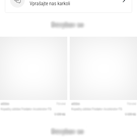
Vprašanja
Vprašajte nas karkoli
Prikaži
vse
članke