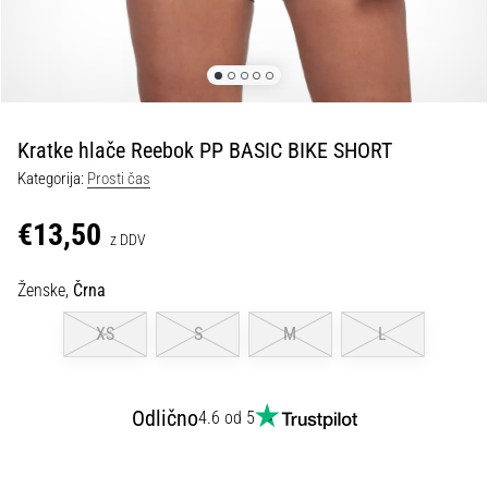
Maestro
nogometni
čevlji
–
kontrola
in
dotik
Kratke hlače Reebok PP BASIC BIKE SHORT
|
Kategorija:
Prosti čas
11teamsports
€13,50
z DDV
1. 7. 2025
•
Ženske,
Črna
1 min. branja
XS
S
M
L
Play
for
More
Victories
Odlično
4.6 od 5
Pripravi
se