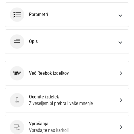
na
ženski
Parametri
EURO
2025
z
uradnimi
Opis
dresi
in
kopačkami
znamk
Nike,
Več Reebok izdelkov
adidas
Reebok
in
PUMA.
Bodi
Ocenite izdelek
del
Ocenite izdelek
Z veseljem bi prebrali vaše mnenje
vsake
tekme,
gola
Vprašanja
in…
Vprašanja
Vprašajte nas karkoli