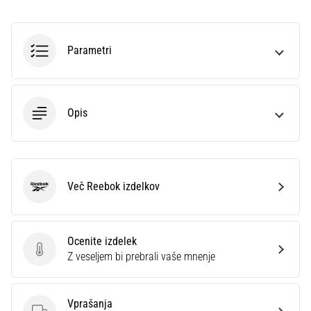
na
ženski
EURO
Parametri
2025
z
uradnimi
dresi
Opis
in
kopačkami
znamk
Nike,
adidas
Več Reebok izdelkov
in
Reebok
PUMA.
Bodi
del
Ocenite izdelek
vsake
Ocenite izdelek
Z veseljem bi prebrali vaše mnenje
tekme,
gola
in…
Vprašanja