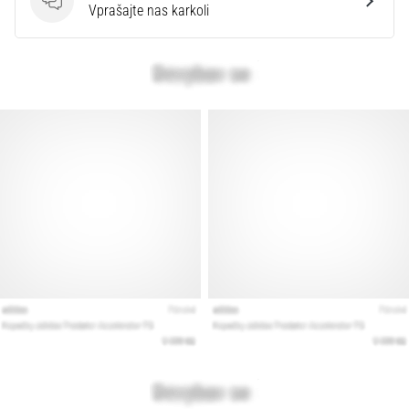
Vprašanja
Vprašajte nas karkoli
Prikaži
vse
članke