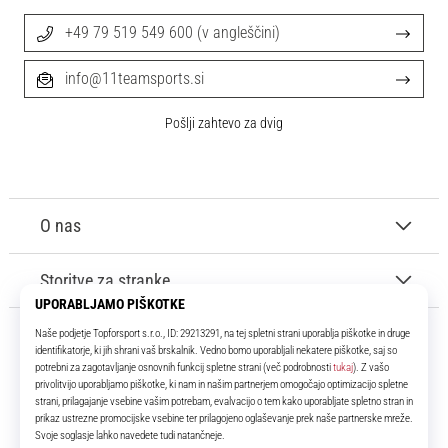
+49 79 519 549 600 (v angleščini)
info@11teamsports.si
Pošlji zahtevo za dvig
O nas
Storitve za stranke
11teamsports.si
Že več kot 16 let smo vaši soigralci ter vam predstavljamo najboljše in
najnovejše izdelke iz sveta nogometa.