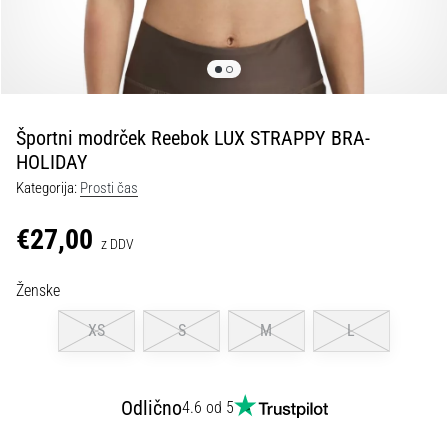
Maestro
nogometni
čevlji
–
kontrola
in
dotik
Športni modrček Reebok LUX STRAPPY BRA-
|
HOLIDAY
11teamsports
Kategorija:
Prosti čas
€27,00
1. 7. 2025
z DDV
•
1 min. branja
Ženske
Play
XS
S
M
L
for
More
Victories
Odlično
4.6 od 5
Pripravi
se