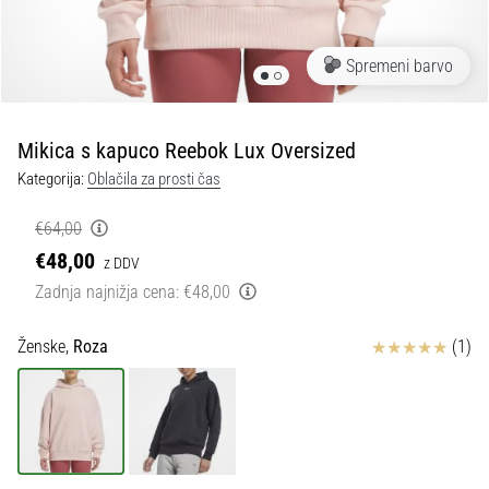
Maestro
nogometni
čevlji
Spremeni barvo
–
kontrola
in
dotik
Mikica s kapuco Reebok Lux Oversized
|
Kategorija:
Oblačila za prosti čas
11teamsports
€64,00
1. 7. 2025
€48,00
z DDV
•
Zadnja najnižja cena:
€48,00
1 min. branja
Play
Ocena izdelka
Ženske,
Roza
(1)
for
More
Victories
Pripravi
se