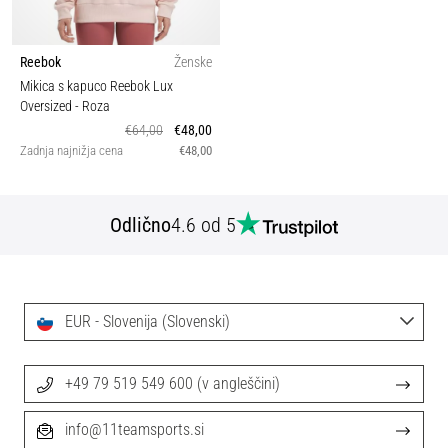
Reebok
Ženske
Mikica s kapuco Reebok Lux
Oversized
- Roza
€64,00
€48,00
Zadnja najnižja cena
€48,00
Odlično
4.6 od 5
EUR - Slovenija (Slovenski)
+49 79 519 549 600 (v angleščini)
info@11teamsports.si