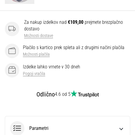
Prikaži
vse
Za nakup izdelkov nad
€109,00
prejmete brezplačno
dostavo
članke
Možnosti dostave
Plačilo s kartico prek spleta ali z drugimi načini plačila
Možnosti plačila
Izdelke lahko vrnete v 30 dneh
Pogoji vračila
Odlično
4.6 od 5
Parametri