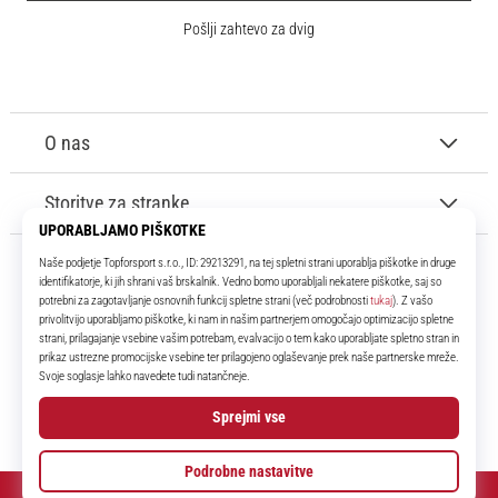
Pošlji zahtevo za dvig
O nas
Storitve za stranke
11teamsports.si
Že več kot 16 let smo vaši soigralci ter vam predstavljamo najboljše in
najnovejše izdelke iz sveta nogometa.
Facebook
Instagram
YouTube