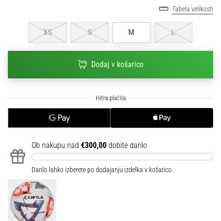
na
Tabela velikosti
ženski
EURO
XS
S
M
L
2025
z
uradnimi
Dodaj v košarico
dresi
in
kopačkami
znamk
Nike,
adidas
in
Ob nakupu nad
€300,00
dobite darilo
PUMA.
Bodi
del
Darilo lahko izberete po dodajanju izdelka v košarico.
vsake
tekme,
gola
in…