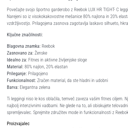
Povečajte svojo športno garderobo z Reebok LUX HR TIGHT- C leggingi
Narejeni so iz visokokakovostne mešanice 80% najlona in 20% elastan
vzdržljivostjo. Prilagojena zasnova zagotavlja laskavo silhueto, h
Ključne značilnosti:
Blagovna znamka:
Reebok
Zasnovano za:
Ženske
Idealno za:
Fitnes in aktivne življenjske sloge
Material:
80% najlon, 20% elastan
Prileganje:
Prilagojeno
Funkcionalnost:
Zračen material, da ste hladni in udobni
Barva:
Elegantna zelena
Ti leggingi niso le kos oblačila, temveč zaveza vašim fitnes ciljem.
najbolj intenzivnimi vadbami. Ne glede na to, ali obiskujete telovad
spremljevalec. Sprejmite združitev mode in funkcionalnosti z Reeb
Proizvajalec