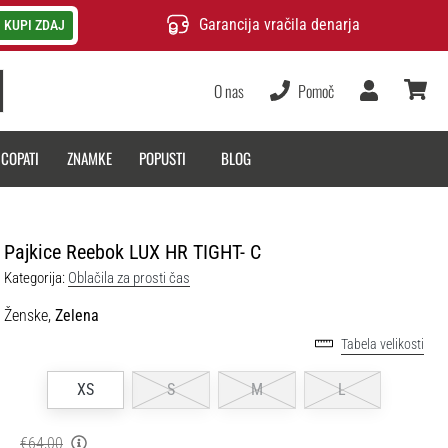
Garancija vračila denarja
KUPI ZDAJ
O nas
Pomoč
Uporabnik
košarica
 COPATI
ZNAMKE
POPUSTI
BLOG
Pajkice Reebok LUX HR TIGHT- C
Kategorija:
Oblačila za prosti čas
Ženske,
Zelena
Tabela velikosti
XS
S
M
L
€64,00