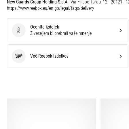
New Guards Group Holding S.p.A.
, Via Filippo Turati, 12 - 20121 , 
https://www.reebok.eu/en-gb/legal/faqs/delivery
Ocenite izdelek
Ocenite izdelek
Z veseljem bi prebrali vaše mnenje
Več Reebok izdelkov
Reebok