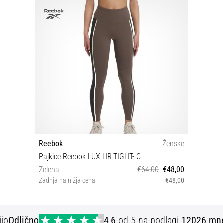
Reebok
Ženske
Pajkice Reebok LUX HR TIGHT- C
Zelena
€64,00
€48,00
Zadnja najnižja cena
€48,00
XS
ijo
Odlično
4.6
od 5 na podlagi
12026 mne