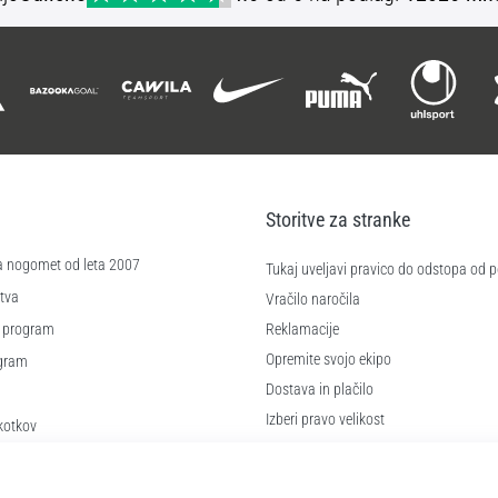
Storitve za stranke
a nogomet od leta 2007
Tukaj uveljavi pravico do odstopa od
tva
Vračilo naročila
 program
Reklamacije
Opremite svojo ekipo
ogram
Dostava in plačilo
Izberi pravo velikost
kotkov
Kontakt
 poslovanja
Pogosto zastavljena vprašanja