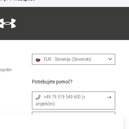
EUR - Slovenija (Slovenski)
 pogodbe
Potrebujete pomoč?
+49 79 519 549 600 (v
angleščini)
info@11teamsports.si