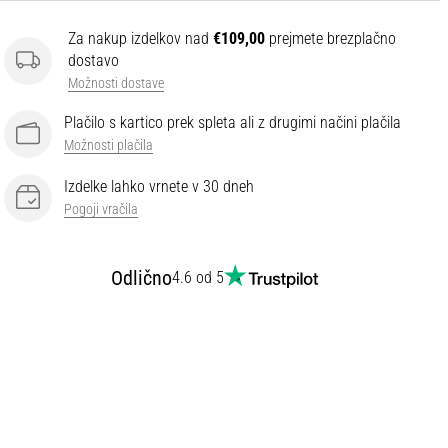
Za nakup izdelkov nad
€109,00
prejmete brezplačno
dostavo
Možnosti dostave
Plačilo s kartico prek spleta ali z drugimi načini plačila
Možnosti plačila
Izdelke lahko vrnete v 30 dneh
Pogoji vračila
Odlično
4.6 od 5