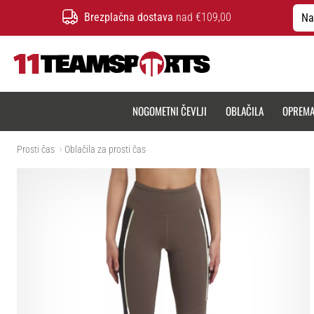
Brezplačna dostava
nad €109,00
Na
11teamsports.si
NOGOMETNI ČEVLJI
OBLAČILA
OPREM
Prosti čas
Oblačila za prosti čas