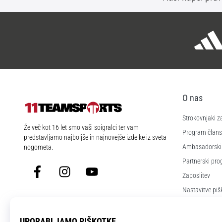
O nas
Strokovnjaki z
11teamsports.si
Že več kot 16 let smo vaši soigralci ter vam
Program člans
predstavljamo najboljše in najnovejše izdelke iz sveta
Ambasadorski
nogometa.
Partnerski pr
Facebook
Instagram
YouTube
Zaposlitev
Nastavitve piš
Splošni pogoji