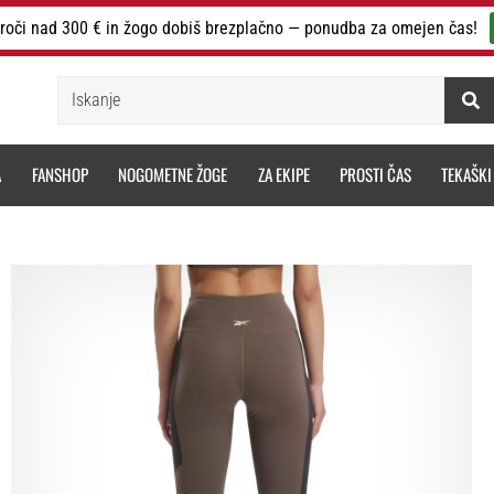
roči nad 300 € in žogo dobiš brezplačno — ponudba za omejen čas!
Iskanje
A
FANSHOP
NOGOMETNE ŽOGE
ZA EKIPE
PROSTI ČAS
TEKAŠKI