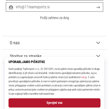
info@11teamsports.si
Pošlji zahtevo za dvig
O nas
Storitve za stranke
11teamsports.si
Že več kot 16 let smo vaši soigralci ter vam predstavljamo najboljše in
najnovejše izdelke iz sveta nogometa.
Facebook
Instagram
YouTube