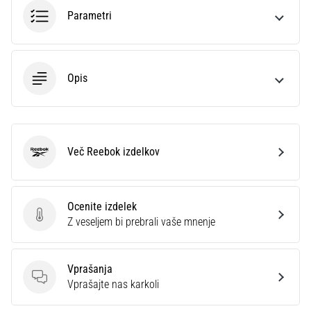
na
Parametri
ženski
EURO
2025
z
Opis
uradnimi
dresi
in
kopačkami
znamk
Več Reebok izdelkov
Reebok
Nike,
adidas
in
PUMA.
Ocenite izdelek
Ocenite izdelek
Bodi
Z veseljem bi prebrali vaše mnenje
del
vsake
tekme,
Vprašanja
gola
Vprašanja
Vprašajte nas karkoli
in…