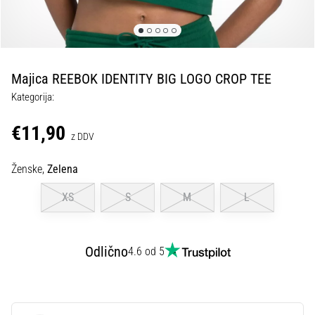
Maestro
nogometni
čevlji
–
kontrola
Majica REEBOK IDENTITY BIG LOGO CROP TEE
in
dotik
Kategorija:
|
11teamsports
€11,90
z DDV
1. 7. 2025
Ženske,
Zelena
•
1 min. branja
XS
S
M
L
Play
for
Odlično
More
4.6 od 5
Victories
Pripravi
se