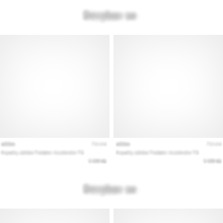
Prikaži
vse
članke