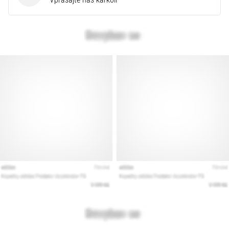
Prikaži
vse
članke