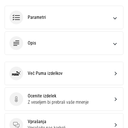
na
ženski
EURO
Parametri
2025
z
uradnimi
dresi
Opis
in
kopačkami
znamk
Nike,
adidas
Več Puma izdelkov
Puma
in
PUMA.
Bodi
Ocenite izdelek
del
Ocenite izdelek
Z veseljem bi prebrali vaše mnenje
vsake
tekme,
gola
Vprašanja
in…
Vprašanja
Vprašajte nas karkoli