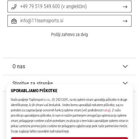
+49 79 519 549 600 (v angleščini)
info@11teamsports.si
Pošlji zahtevo za dvig
O nas
Storitve za stranke
11teamsports.si
Že več kot 16 let smo vaši soigralci ter vam predstavljamo najboljše in
najnovejše izdelke iz sveta nogometa.