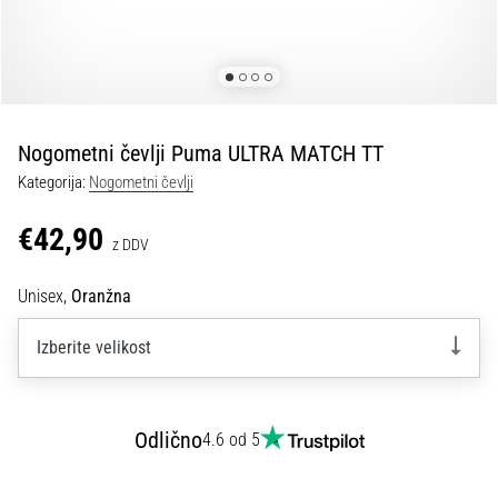
Maestro
nogometni
čevlji
–
kontrola
in
dotik
Nogometni čevlji Puma ULTRA MATCH TT
|
Kategorija:
Nogometni čevlji
11teamsports
€42,90
z DDV
1. 7. 2025
•
Unisex,
Oranžna
1 min. branja
Play
Izberite velikost
for
More
Victories
Odlično
4.6 od 5
Pripravi
se