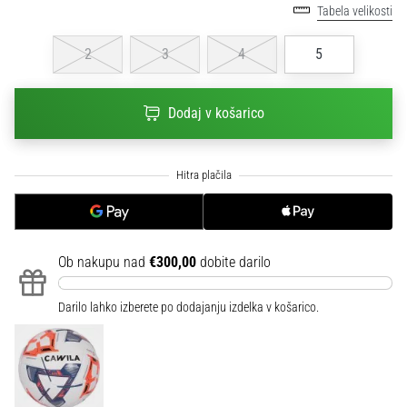
na
Tabela velikosti
ženski
EURO
2
3
4
5
2025
z
uradnimi
Dodaj v košarico
dresi
in
kopačkami
znamk
Nike,
adidas
in
Ob nakupu nad
€300,00
dobite darilo
PUMA.
Bodi
Darilo lahko izberete po dodajanju izdelka v košarico.
del
vsake
tekme,
gola
in…