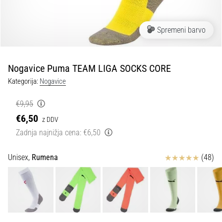
Maestro
nogometni
čevlji
Spremeni barvo
–
kontrola
in
dotik
Nogavice Puma TEAM LIGA SOCKS CORE
|
Kategorija:
Nogavice
11teamsports
€9,95
1. 7. 2025
€6,50
z DDV
•
Zadnja najnižja cena:
€6,50
1 min. branja
Play
Ocena izdelka
Unisex,
Rumena
(48)
for
More
Victories
Pripravi
se