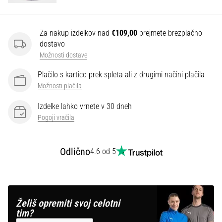
Prikaži
Za nakup izdelkov nad
€109,00
prejmete brezplačno
vse
dostavo
članke
Možnosti dostave
Plačilo s kartico prek spleta ali z drugimi načini plačila
Možnosti plačila
Izdelke lahko vrnete v 30 dneh
Pogoji vračila
Odlično
4.6 od 5
Želiš opremiti svoj celotni
tim?