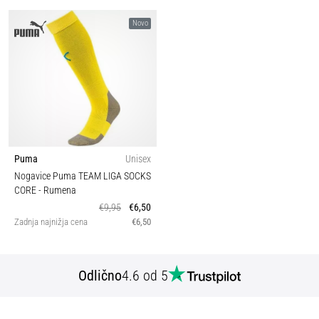
Novo
Puma
Unisex
Nogavice Puma TEAM LIGA SOCKS
CORE
- Rumena
€9,95
€6,50
Zadnja najnižja cena
€6,50
Odlično
4.6 od 5