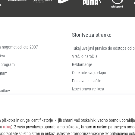
Storitve za stranke
a nogomet od leta 2007
Tukaj uveljavi pravico do odstopa od
tva
Vračilo naročila
 program
Reklamacije
Opremite svojo ekipo
ogram
Dostava in plačilo
Izberi pravo velikost
kotkov
Kontakt
 poslovanja
Pogosto zastavljena vprašanja
Politika zasebnosti