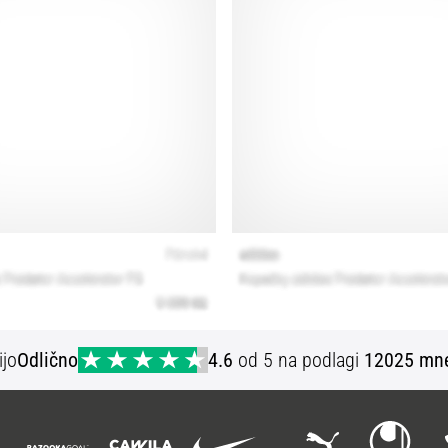
ijo
Odlično
4.6
od 5 na podlagi
12025 mne