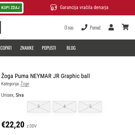
Garancija vračila denarja
KUPI ZDAJ
O nas
Pomoč
Uporabnik
košarica
 COPATI
ZNAMKE
POPUSTI
BLOG
Žoga Puma NEYMAR JR Graphic ball
Kategorija:
Žoge
Unisex,
Siva
3
4
5
€22,20
z DDV