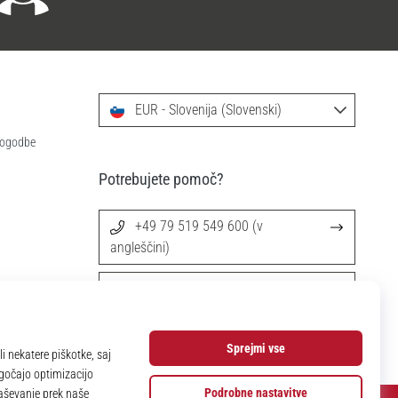
EUR - Slovenija (Slovenski)
 pogodbe
Potrebujete pomoč?
+49 79 519 549 600 (v
angleščini)
info@11teamsports.si