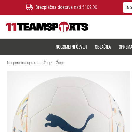
Brezplačna dostava
nad €109,00
Na
11teamsports.si
NOGOMETNI ČEVLJI
OBLAČILA
OPREM
Nogometna oprema
Žoge
Žoge