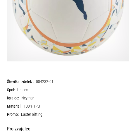
Številka izdelek :
084232-01
Spol:
Unisex
Igralec:
Neymar
Material:
100% TPU
Promo:
Easter Gifting
Proizvajalec