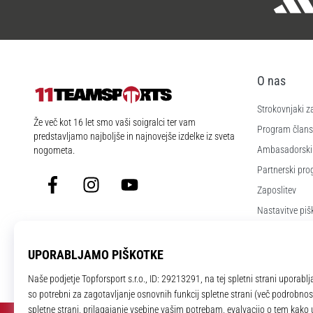
O nas
Strokovnjaki z
11teamsports.si
Že več kot 16 let smo vaši soigralci ter vam
Program člans
predstavljamo najboljše in najnovejše izdelke iz sveta
Ambasadorski
nogometa.
Partnerski pr
Facebook
Instagram
YouTube
Zaposlitev
Nastavitve piš
Splošni pogoji