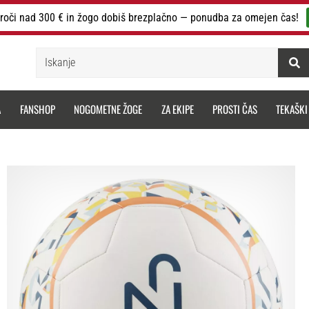
roči nad 300 € in žogo dobiš brezplačno — ponudba za omejen čas!
Iskanje
A
FANSHOP
NOGOMETNE ŽOGE
ZA EKIPE
PROSTI ČAS
TEKAŠKI