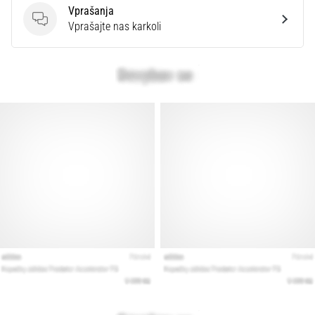
Vprašanja
Vprašanja
Vprašajte nas karkoli
Prikaži
vse
članke