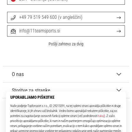
+49 79 519 549 600 (v angleščini)
info@11teamsports.si
Pošlji zahtevo za dvig
O nas
Storitve za stranke
11teamsports.si
Že več kot 16 let smo vaši soigralci ter vam predstavljamo najboljše in