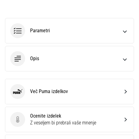
na
ženski
EURO
2025
z
Parametri
uradnimi
dresi
in
kopačkami
Opis
znamk
Nike,
adidas
in
Več Puma izdelkov
PUMA.
Puma
Bodi
del
vsake
Ocenite izdelek
tekme,
Ocenite izdelek
Z veseljem bi prebrali vaše mnenje
gola
in…