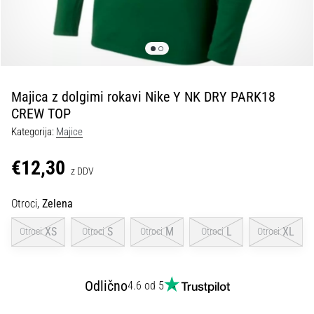
Maestro
nogometni
čevlji
–
kontrola
in
dotik
Majica z dolgimi rokavi Nike Y NK DRY PARK18
|
CREW TOP
11teamsports
Kategorija:
Majice
€12,30
1. 7. 2025
z DDV
•
1 min. branja
Otroci,
Zelena
Play
XS
S
M
L
XL
Otroci
Otroci
Otroci
Otroci
Otroci
for
More
Victories
Odlično
4.6 od 5
Pripravi
se