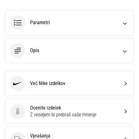
na
ženski
EURO
Parametri
2025
z
uradnimi
dresi
Opis
in
kopačkami
znamk
Nike,
adidas
Več Nike izdelkov
in
Nike
PUMA.
Bodi
del
Ocenite izdelek
vsake
Ocenite izdelek
Z veseljem bi prebrali vaše mnenje
tekme,
gola
in…
Vprašanja