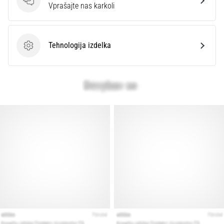
Vprašanja
Vprašajte nas karkoli
Prikaži
vse
Tehnologija izdelka
članke
Tehnologija izdelka