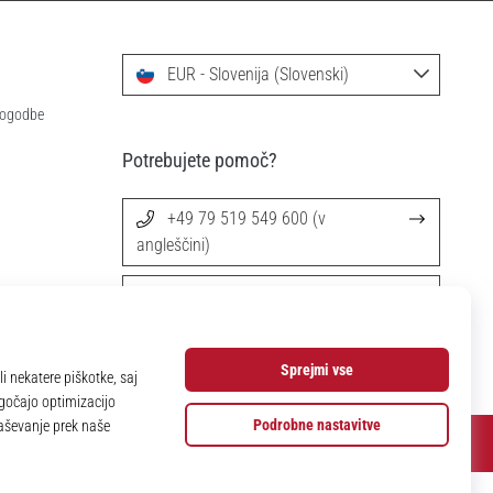
EUR - Slovenija (Slovenski)
 pogodbe
Potrebujete pomoč?
+49 79 519 549 600 (v
angleščini)
info@11teamsports.si