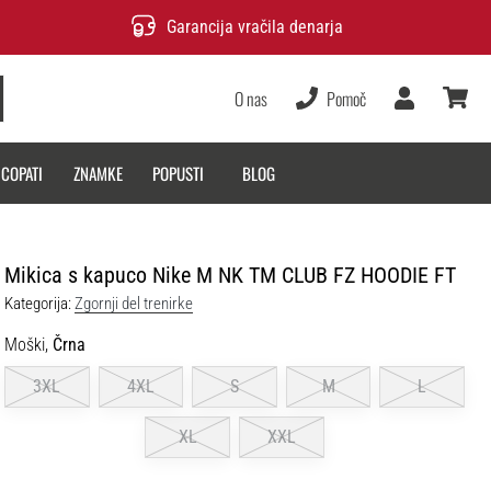
Garancija vračila denarja
O nas
Pomoč
Uporabnik
košarica
 COPATI
ZNAMKE
POPUSTI
BLOG
Mikica s kapuco Nike M NK TM CLUB FZ HOODIE FT
Kategorija:
Zgornji del trenirke
Moški,
Črna
3XL
4XL
S
M
L
XL
XXL