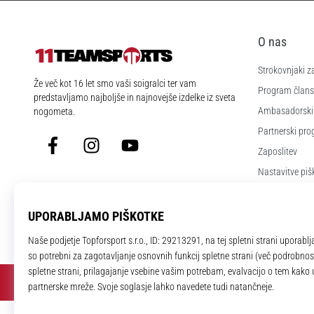
O nas
Strokovnjaki z
11teamsports.si
Že več kot 16 let smo vaši soigralci ter vam
Program člans
predstavljamo najboljše in najnovejše izdelke iz sveta
Ambasadorski
nogometa.
Partnerski pr
Facebook
Instagram
YouTube
Zaposlitev
Nastavitve piš
Splošni pogoji