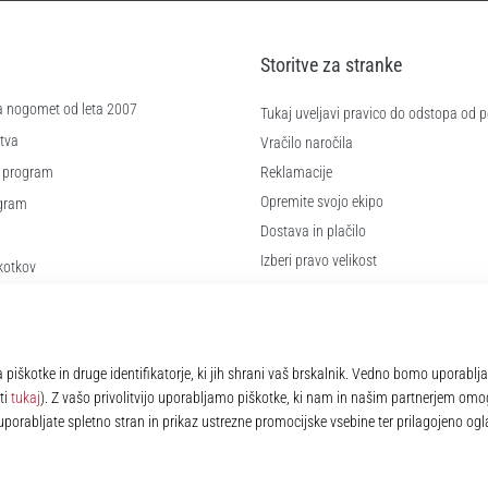
Storitve za stranke
a nogomet od leta 2007
Tukaj uveljavi pravico do odstopa od
tva
Vračilo naročila
 program
Reklamacije
Opremite svojo ekipo
ogram
Dostava in plačilo
Izberi pravo velikost
kotkov
Kontakt
 poslovanja
Pogosto zastavljena vprašanja
Politika zasebnosti
© 2010 – 2026
11teamsports.si