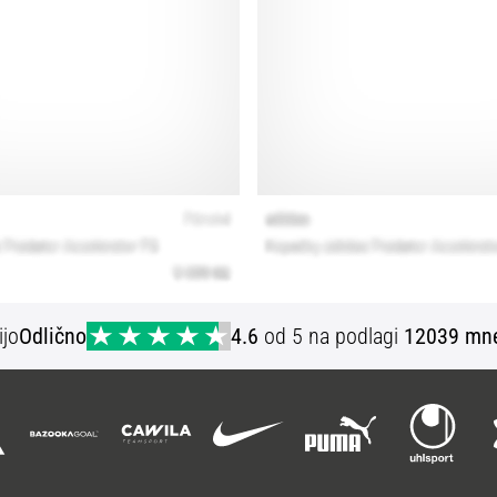
ijo
Odlično
4.6
od 5 na podlagi
12039 mne