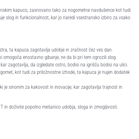
unskim kapuco, zasnovano tako za nogometne navdušence kot tudi
e slog in funkcionalnost, kar jo naredi vsestransko izbiro za vsako
tra, ta kapuca zagotavlja udobje in zračnost čez ves dan.
ki omogoča enostavno gibanje, ne da bi pri tem ogrozili slog.
kar zagotavlja, da izgledate ostro, bodisi na igrišču bodisi na ulici.
ogomet, kot tudi za priložnostne izhode, ta kapuca je nujen dodatek
 je sinonim za kakovost in inovacije, kar zagotavlja trajnost in
in doživite popolno mešanico udobja, sloga in zmogljivosti.