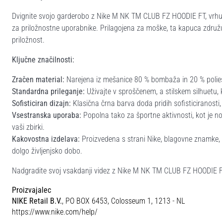
Dvignite svojo garderobo z Nike M NK TM CLUB FZ HOODIE FT, vrh
za priložnostne uporabnike. Prilagojena za moške, ta kapuca združuj
priložnost.
Ključne značilnosti:
Zračen material:
Narejena iz mešanice 80 % bombaža in 20 % polies
Standardna prileganje:
Uživajte v sproščenem, a stilskem silhuetu, 
Sofisticiran dizajn:
Klasična črna barva doda pridih sofisticiranosti, 
Vsestranska uporaba:
Popolna tako za športne aktivnosti, kot je n
vaši zbirki.
Kakovostna izdelava:
Proizvedena s strani Nike, blagovne znamke, ki
dolgo življenjsko dobo.
Nadgradite svoj vsakdanji videz z Nike M NK TM CLUB FZ HOODIE FT 
Proizvajalec
NIKE Retail B.V.
, PO BOX 6453, Colosseum 1, 1213 - NL
https://www.nike.com/help/