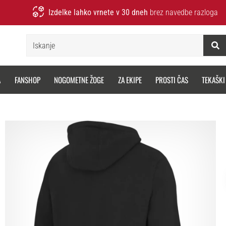
Izdelke lahko vrnete v 30 dneh
brez navedbe razloga
Iskanje
A
FANSHOP
NOGOMETNE ŽOGE
ZA EKIPE
PROSTI ČAS
TEKAŠKI