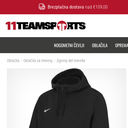
Brezplačna dostava
nad €109,00
11teamsports.si
NOGOMETNI ČEVLJI
OBLAČILA
OPREM
Oblačila
Oblačila za trening
Zgornji del trenirke