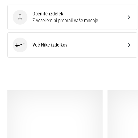
Ocenite izdelek
Ocenite izdelek
Z veseljem bi prebrali vaše mnenje
Več Nike izdelkov
Nike