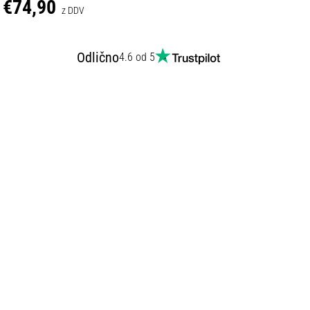
€74,90
z DDV
Odlično
4.6 od 5