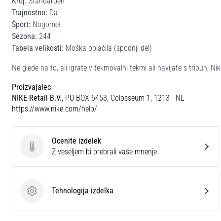
Kroj:
Standarden
Trajnostno:
Da
Šport:
Nogomet
Sezona:
244
Tabela velikosti:
Moška oblačila (spodnji del)
Ne glede na to, ali igrate v tekmovalni tekmi ali navijate s tribun, N
Proizvajalec
NIKE Retail B.V.
, PO BOX 6453, Colosseum 1, 1213 - NL
https://www.nike.com/help/
Ocenite izdelek
Ocenite izdelek
Z veseljem bi prebrali vaše mnenje
Tehnologija izdelka
Tehnologija izdelka