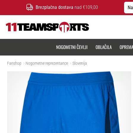
Brezplačna dostava
nad €109,00
Na
11teamsports.si
NOGOMETNI ČEVLJI
OBLAČILA
OPREM
Fanshop
Nogometne reprezentance
Slovenija