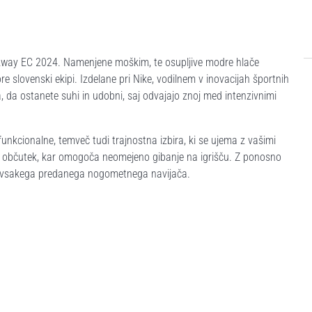
i Away EC 2024. Namenjene moškim, te osupljive modre hlače
re slovenski ekipi. Izdelane pri Nike, vodilnem v inovacijah športnih
ja, da ostanete suhi in udobni, saj odvajajo znoj med intenzivnimi
 funkcionalne, temveč tudi trajnostna izbira, ki se ujema z vašimi
n občutek, kar omogoča neomejeno gibanje na igrišču. Z ponosno
a vsakega predanega nogometnega navijača.