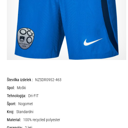
Številka izdelek :
NZSDR0952-463
Spol:
Moški
Tehnologija:
Dri-FIT
Šport:
Nogomet
Kroj:
Standardni
Material:
100% recycled polyester
Garancija:
2 leti