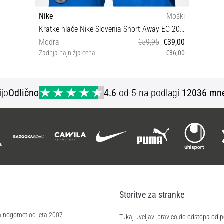
Nike
Moški
Kratke hlače Nike Slovenia Short Away EC 2024
Modra
€59,95
€39,00
Zadnja najnižja cena
€36,00
S M
ijo
Odlično
4.6
od 5 na podlagi
12036 mne
Storitve za stranke
a nogomet od leta 2007
Tukaj uveljavi pravico do odstopa od