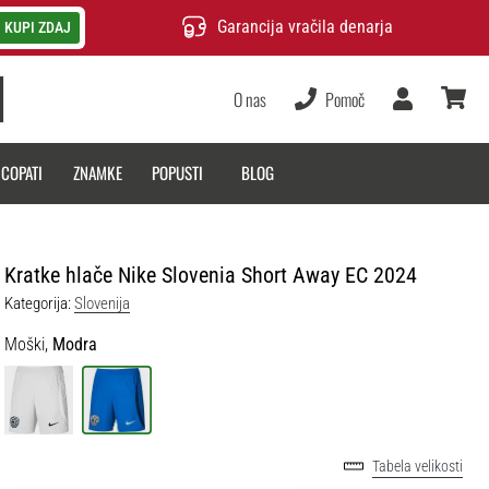
Garancija vračila denarja
KUPI ZDAJ
O nas
Pomoč
Uporabnik
košarica
 COPATI
ZNAMKE
POPUSTI
BLOG
Kratke hlače Nike Slovenia Short Away EC 2024
Kategorija:
Slovenija
Moški,
Modra
Tabela velikosti