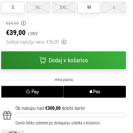
S
XL
XXL
M
L
€59,95
€39,00
z DDV
Zadnja najnižja cena:
€36,00
Dodaj v košarico
Ob nakupu nad
€300,00
dobite darilo
Darilo lahko izberete po dodajanju izdelka v košarico.