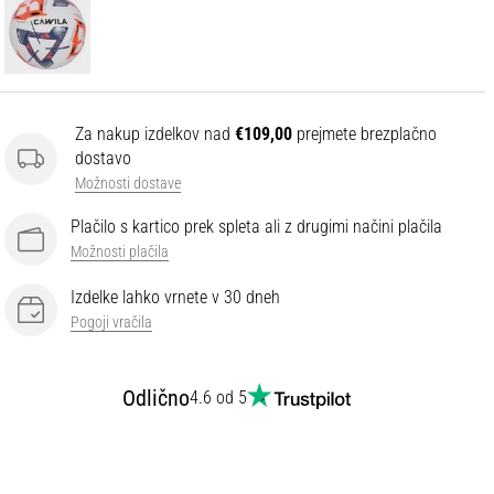
Za nakup izdelkov nad
€109,00
prejmete brezplačno
dostavo
Možnosti dostave
Plačilo s kartico prek spleta ali z drugimi načini plačila
Možnosti plačila
Izdelke lahko vrnete v 30 dneh
Pogoji vračila
Odlično
4.6 od 5