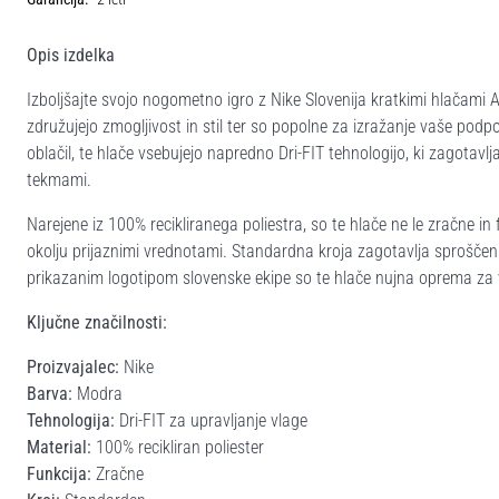
Opis izdelka
Izboljšajte svojo nogometno igro z Nike Slovenija kratkimi hlačam
združujejo zmogljivost in stil ter so popolne za izražanje vaše podpo
oblačil, te hlače vsebujejo napredno Dri-FIT tehnologijo, ki zagotavl
tekmami.
Narejene iz 100% recikliranega poliestra, so te hlače ne le zračne in
okolju prijaznimi vrednotami. Standardna kroja zagotavlja sprošče
prikazanim logotipom slovenske ekipe so te hlače nujna oprema z
Ključne značilnosti:
Proizvajalec:
Nike
Barva:
Modra
Tehnologija:
Dri-FIT za upravljanje vlage
Material:
100% recikliran poliester
Funkcija:
Zračne