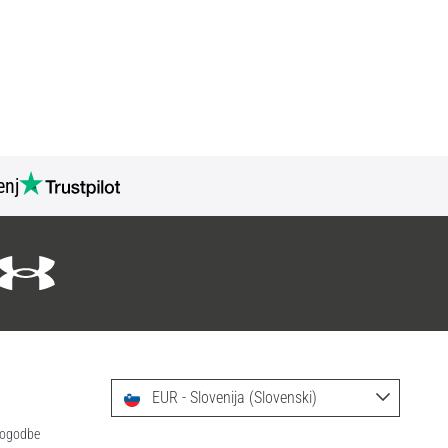
nj
EUR - Slovenija (Slovenski)
 pogodbe