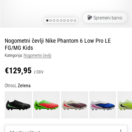
Maestro
nogometni
čevlji
Spremeni barvo
–
kontrola
in
dotik
Nogometni čevlji Nike Phantom 6 Low Pro LE
|
FG/MG Kids
11teamsports
Kategorija:
Nogometni čevlji
€129,95
1. 7. 2025
z DDV
•
1 min. branja
Otroci,
Zelena
Play
for
More
Victories
Pripravi
se