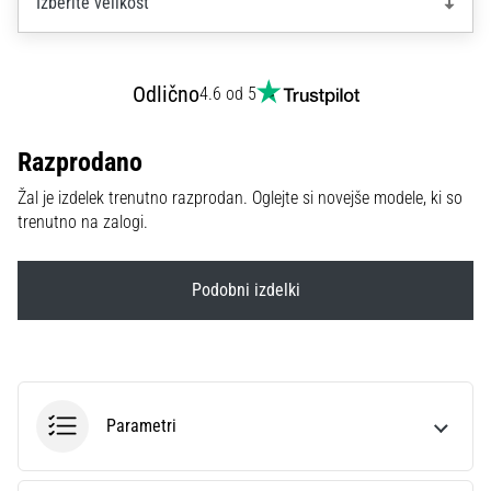
Izberite velikost
na
ženski
EURO
2025
Odlično
4.6 od 5
z
uradnimi
dresi
Razprodano
in
Žal je izdelek trenutno razprodan. Oglejte si novejše modele, ki so
kopačkami
trenutno na zalogi.
znamk
Nike,
adidas
Podobni izdelki
in
PUMA.
Bodi
del
vsake
tekme,
Parametri
gola
in…