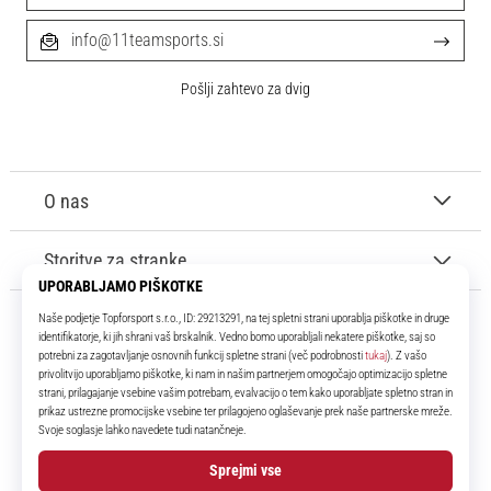
info@11teamsports.si
Pošlji zahtevo za dvig
O nas
Storitve za stranke
11teamsports.si
Že več kot 16 let smo vaši soigralci ter vam predstavljamo najboljše in
najnovejše izdelke iz sveta nogometa.
Facebook
Instagram
YouTube