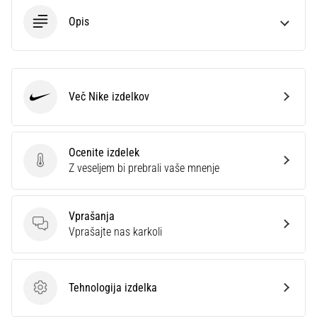
Opis
Prikaži
vse
članke
Več Nike izdelkov
Nike
Ocenite izdelek
Ocenite izdelek
Z veseljem bi prebrali vaše mnenje
Vprašanja
Vprašanja
Vprašajte nas karkoli
Tehnologija izdelka
Tehnologija izdelka