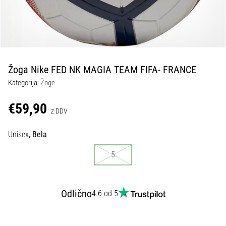
Maestro
nogometni
čevlji
–
kontrola
in
dotik
Žoga Nike FED NK MAGIA TEAM FIFA- FRANCE
|
Kategorija:
Žoge
11teamsports
€59,90
z DDV
1. 7. 2025
•
Unisex,
Bela
1 min. branja
5
Play
for
More
Victories
Odlično
4.6 od 5
Pripravi
se