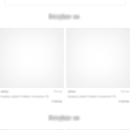
Prikaži
vse
članke