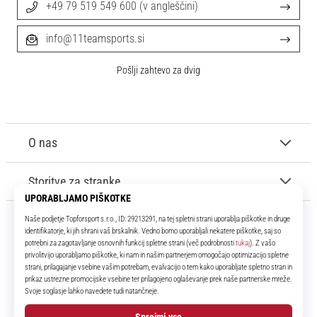
+49 79 519 549 600 (v angleščini)
info@11teamsports.si
Pošlji zahtevo za dvig
O nas
Storitve za stranke
11teamsports.si
Že več kot 16 let smo vaši soigralci ter vam predstavljamo najboljše in
najnovejše izdelke iz sveta nogometa.
Facebook
Instagram
YouTube