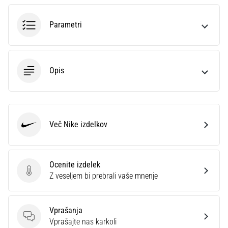
na
ženski
Parametri
EURO
2025
z
uradnimi
Opis
dresi
in
kopačkami
znamk
Nike,
Več Nike izdelkov
adidas
Nike
in
PUMA.
Bodi
Ocenite izdelek
del
Ocenite izdelek
Z veseljem bi prebrali vaše mnenje
vsake
tekme,
gola
Vprašanja
in…
Vprašanja
Vprašajte nas karkoli