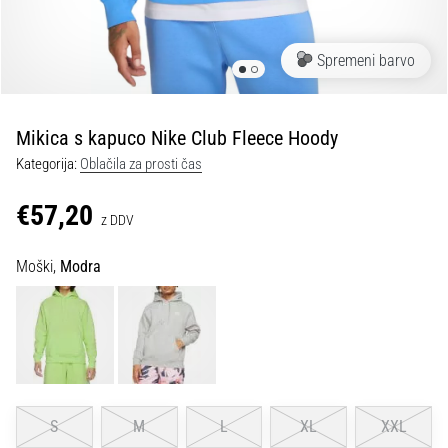
Maestro
nogometni
čevlji
Spremeni barvo
–
kontrola
in
dotik
Mikica s kapuco Nike Club Fleece Hoody
|
Kategorija:
Oblačila za prosti čas
11teamsports
€57,20
z DDV
1. 7. 2025
•
Moški,
Modra
1 min. branja
Play
for
More
Victories
Pripravi
S
M
L
XL
XXL
se