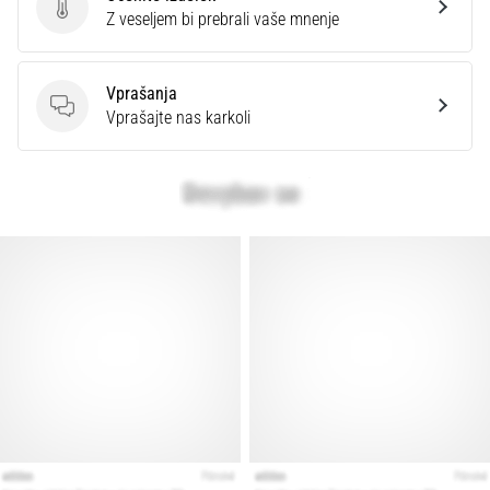
Ocenite izdelek
Z veseljem bi prebrali vaše mnenje
Prikaži
vse
Vprašanja
članke
Vprašanja
Vprašajte nas karkoli