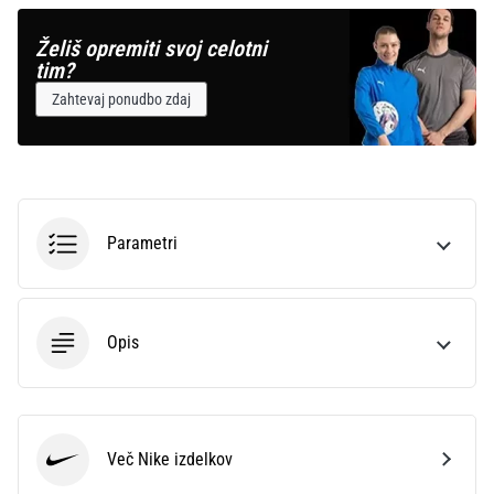
Želiš opremiti svoj celotni
Prikaži
tim?
vse
Zahtevaj ponudbo zdaj
članke
Parametri
Opis
Več Nike izdelkov
Nike