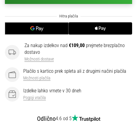
na
ženski
EURO
2025
z
uradnimi
dresi
Za nakup izdelkov nad
€109,00
prejmete brezplačno
in
dostavo
kopačkami
Možnosti dostave
znamk
Nike,
Plačilo s kartico prek spleta ali z drugimi načini plačila
adidas
Možnosti plačila
in
PUMA.
Izdelke lahko vrnete v 30 dneh
Bodi
Pogoji vračila
del
vsake
tekme,
Odlično
4.6 od 5
gola
in…