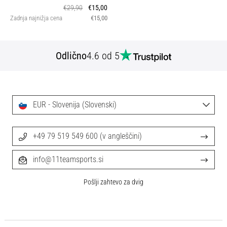
€29,90
€15,00
Zadnja najnižja cena
€15,00
Odlično
4.6 od 5
EUR - Slovenija (Slovenski)
+49 79 519 549 600 (v angleščini)
info@11teamsports.si
Pošlji zahtevo za dvig