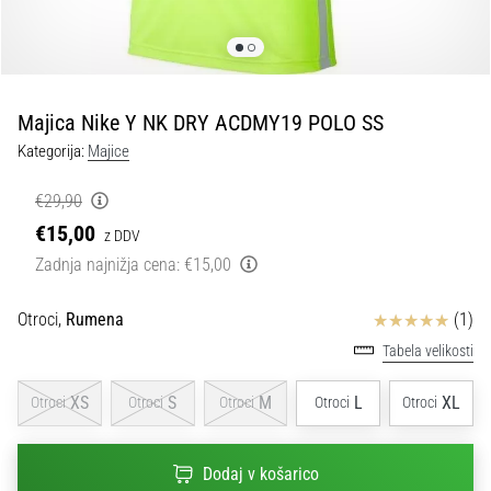
Maestro
nogometni
čevlji
–
kontrola
Majica Nike Y NK DRY ACDMY19 POLO SS
in
dotik
Kategorija:
Majice
|
11teamsports
€29,90
€15,00
z DDV
1. 7. 2025
Zadnja najnižja cena:
€15,00
•
1 min. branja
Ocena izdelka
Otroci,
Rumena
(1)
Play
Tabela velikosti
for
More
XS
S
M
L
XL
Otroci
Otroci
Otroci
Otroci
Otroci
Victories
Pripravi
Dodaj v košarico
se