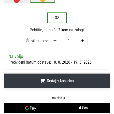
na
ženski
EURO
OS
2025
z
Pohitite, samo še
2 kom
na zalogi!
uradnimi
dresi
Število kosov:
in
kopačkami
znamk
Na voljo
Nike,
Predvideni datum dostave:
18. 8. 2026 - 19. 8. 2026
adidas
in
PUMA.
Dodaj v košarico
Bodi
del
vsake
.
.
.
tekme,
gola
in…