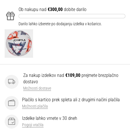
Ob nakupu nad
€300,00
dobite darilo
Prikaži
vse
Darilo lahko izberete po dodajanju izdelka v košarico.
članke
Za nakup izdelkov nad
€109,00
prejmete brezplačno
dostavo
Možnosti dostave
Plačilo s kartico prek spleta ali z drugimi načini plačila
Možnosti plačila
Izdelke lahko vrnete v 30 dneh
Pogoji vračila