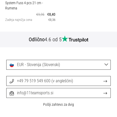
System Fuss 4 pcs 21 cm
-
Rumena
€9,95
€8,40
Zadnja najnižja cena
€8,36
Odlično
4.6 od 5
EUR - Slovenija (Slovenski)
+49 79 519 549 600 (v angleščini)
info@11teamsports.si
Pošlji zahtevo za dvig