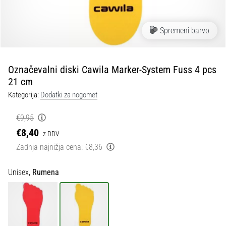
Maestro
nogometni
čevlji
Spremeni barvo
–
kontrola
in
dotik
Označevalni diski Cawila Marker-System Fuss 4 pcs
|
21 cm
11teamsports
Kategorija:
Dodatki za nogomet
€9,95
1. 7. 2025
•
€8,40
z DDV
1 min. branja
Zadnja najnižja cena:
€8,36
Play
for
Unisex,
Rumena
More
Victories
Pripravi
se