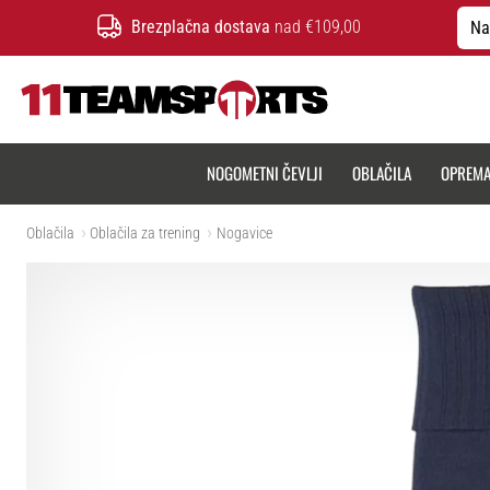
Brezplačna dostava
nad €109,00
Na
11teamsports.si
NOGOMETNI ČEVLJI
OBLAČILA
OPREM
Oblačila
Oblačila za trening
Nogavice