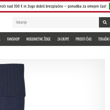
roči nad 300 € in žogo dobiš brezplačno — ponudba za omejen čas!
Iskanje
A
FANSHOP
NOGOMETNE ŽOGE
ZA EKIPE
PROSTI ČAS
TEKAŠKI