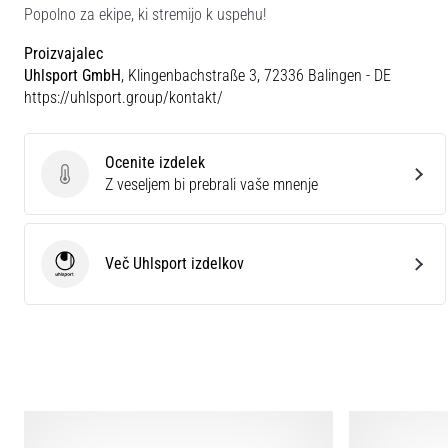
Popolno za ekipe, ki stremijo k uspehu!
Proizvajalec
Uhlsport GmbH
, Klingenbachstraße 3, 72336 Balingen - DE
https://uhlsport.group/kontakt/
Ocenite izdelek
Ocenite izdelek
Z veseljem bi prebrali vaše mnenje
Več Uhlsport izdelkov
Uhlsport