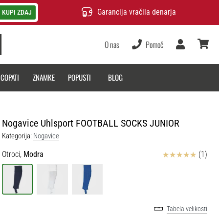
Garancija vračila denarja
KUPI ZDAJ
O nas
Pomoč
Uporabnik
košarica
 COPATI
ZNAMKE
POPUSTI
BLOG
Nogavice Uhlsport FOOTBALL SOCKS JUNIOR
Kategorija:
Nogavice
Ocena izdelka
Otroci,
Modra
(1)
Tabela velikosti