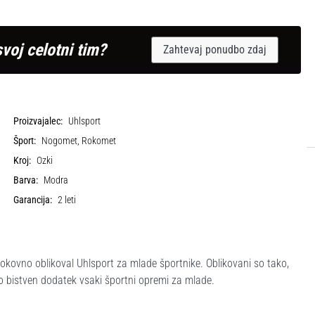
svoj celotni tim?
Zahtevaj ponudbo zdaj
Proizvajalec:
Uhlsport
Šport:
Nogomet, Rokomet
Kroj:
Ozki
Barva:
Modra
Garancija:
2 leti
kovno oblikoval Uhlsport za mlade športnike. Oblikovani so tako,
 bistven dodatek vsaki športni opremi za mlade.