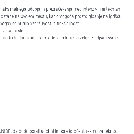
 maksimalnega udobja in prezračevanja med intenzivnimi tekmami.
 ostane na svojem mestu, kar omogoča prosto gibanje na igrišču.
ogavice nudijo vzdržljivost in fleksibilnost.
dividualni slog.
redi idealno izbiro za mlade športnike, ki želijo izboljšati svoje
OR, da bodo ostali udobni in osredotočeni, tekmo za tekmo.