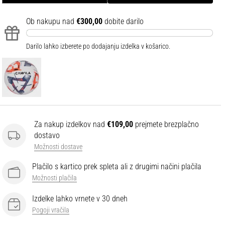
Ob nakupu nad
€300,00
dobite darilo
Darilo lahko izberete po dodajanju izdelka v košarico.
Za nakup izdelkov nad
€109,00
prejmete brezplačno
dostavo
Možnosti dostave
Plačilo s kartico prek spleta ali z drugimi načini plačila
Možnosti plačila
Izdelke lahko vrnete v 30 dneh
Pogoji vračila