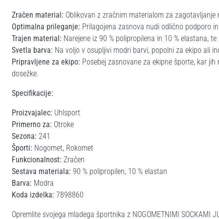
Zračen material:
Oblikovan z zračnim materialom za zagotavljanje
Optimalna prileganje:
Prilagojena zasnova nudi odlično podporo in
Trajen material:
Narejene iz 90 % polipropilena in 10 % elastana, te n
Svetla barva:
Na voljo v osupljivi modri barvi, popolni za ekipo ali in
Pripravljene za ekipo:
Posebej zasnovane za ekipne športe, kar jih na
dosežke.
Specifikacije:
Proizvajalec:
Uhlsport
Primerno za:
Otroke
Sezona:
241
Športi:
Nogomet, Rokomet
Funkcionalnost:
Zračen
Sestava materiala:
90 % polipropilen, 10 % elastan
Barva:
Modra
Koda izdelka:
7898860
Opremlite svojega mladega športnika z NOGOMETNIMI SOCKAMI JUNI