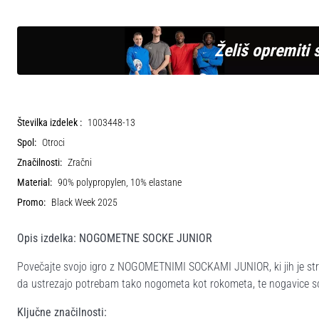
Želiš opremiti 
Številka izdelek :
1003448-13
Spol:
Otroci
Značilnosti:
Zračni
Material:
90% polypropylen, 10% elastane
Promo:
Black Week 2025
Opis izdelka: NOGOMETNE SOCKE JUNIOR
Povečajte svojo igro z NOGOMETNIMI SOCKAMI JUNIOR, ki jih je stro
da ustrezajo potrebam tako nogometa kot rokometa, te nogavice so
Ključne značilnosti: