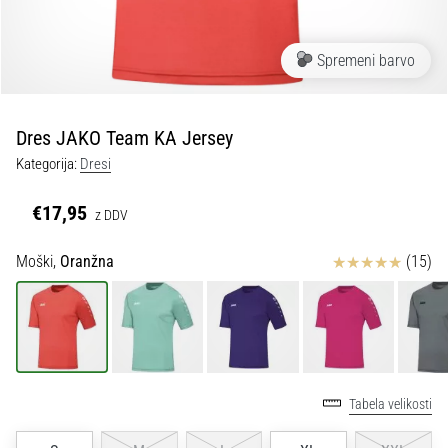
Maestro
nogometni
čevlji
Spremeni barvo
–
kontrola
in
dotik
Dres JAKO Team KA Jersey
|
Kategorija:
Dresi
11teamsports
€17,95
z DDV
1. 7. 2025
•
Ocena izdelka
Moški,
Oranžna
(15)
1 min. branja
Play
for
More
Victories
Tabela velikosti
Pripravi
se