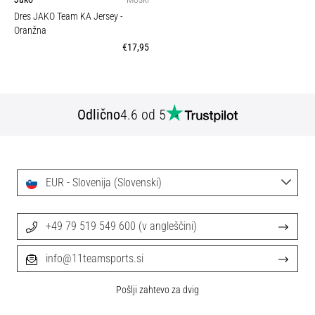
Dres JAKO Team KA Jersey
-
Oranžna
€17,95
Odlično
4.6 od 5
EUR - Slovenija (Slovenski)
+49 79 519 549 600 (v angleščini)
info@11teamsports.si
Pošlji zahtevo za dvig