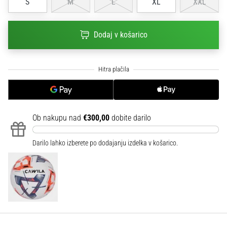
S
M
L
XL
XXL
na
ženski
EURO
Dodaj v košarico
2025
z
uradnimi
dresi
in
kopačkami
znamk
Nike,
Ob nakupu nad
€300,00
dobite darilo
adidas
in
Darilo lahko izberete po dodajanju izdelka v košarico.
PUMA.
Bodi
del
vsake
tekme,
gola
in…