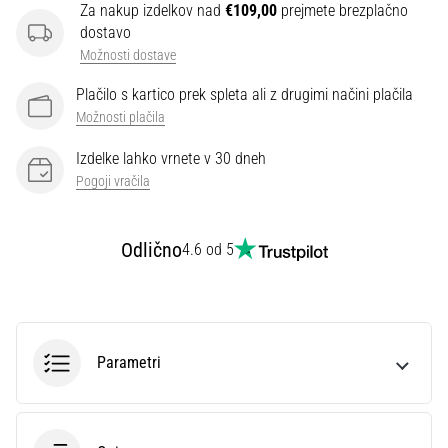
Za nakup izdelkov nad
€109,00
prejmete brezplačno
dostavo
Prikaži
Možnosti dostave
vse
Plačilo s kartico prek spleta ali z drugimi načini plačila
članke
Možnosti plačila
Izdelke lahko vrnete v 30 dneh
Pogoji vračila
Odlično
4.6 od 5
Parametri