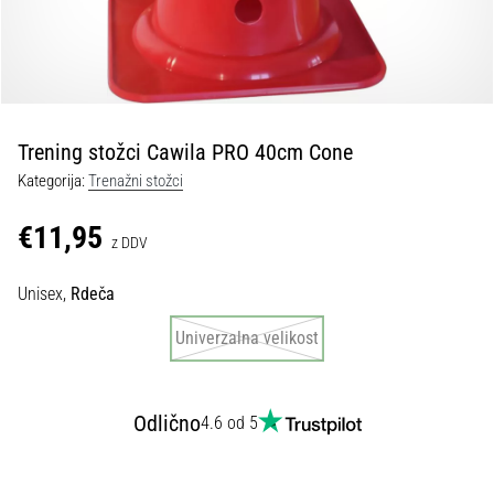
Maestro
nogometni
čevlji
–
kontrola
in
dotik
Trening stožci Cawila PRO 40cm Cone
|
Kategorija:
Trenažni stožci
11teamsports
€11,95
z DDV
1. 7. 2025
•
Unisex,
Rdeča
1 min. branja
Univerzalna velikost
Play
for
More
Victories
Odlično
4.6 od 5
Pripravi
se