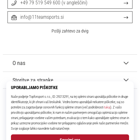
+49 79 519 549 600 (v angleščini)
info@11teamsports.si
Pošlji zahtevo za dvig
O nas
Storitve za stranke
11teamsports.si
Že več kot 16 let smo vaši soigralci ter vam predstavljamo najboljše in
najnovejše izdelke iz sveta nogometa.
Facebook
Instagram
YouTube