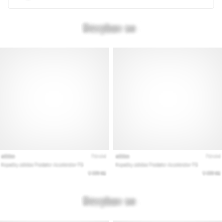
Prikaži
vse
članke