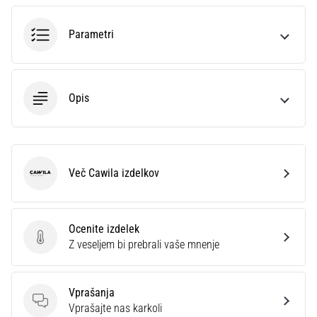
na
ženski
Parametri
EURO
2025
z
uradnimi
Opis
dresi
in
kopačkami
znamk
Nike,
Več Cawila izdelkov
adidas
Cawila
in
PUMA.
Bodi
Ocenite izdelek
del
Ocenite izdelek
Z veseljem bi prebrali vaše mnenje
vsake
tekme,
gola
Vprašanja
in…
Vprašanja
Vprašajte nas karkoli