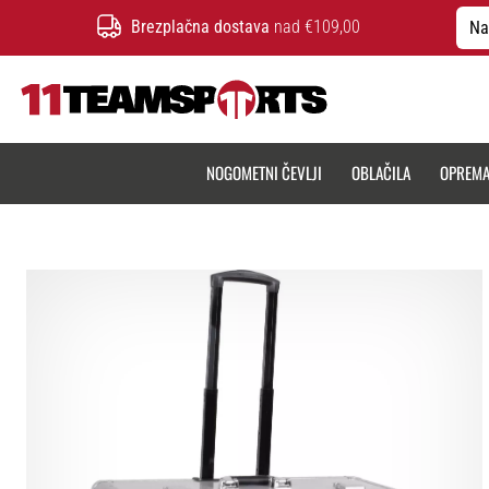
Brezplačna dostava
nad €109,00
Na
11teamsports.si
NOGOMETNI ČEVLJI
OBLAČILA
OPREM