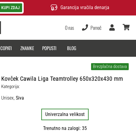
Garancija vračila denarja
KUPI ZDAJ
O nas
Pomoč
Uporabnik
košarica
 COPATI
ZNAMKE
POPUSTI
BLOG
Brezplačna dostava
Kovček Cawila Liga Teamtrolley 650x320x430 mm
Kategorija:
Unisex,
Siva
Univerzalna velikost
Trenutno na zalogi: 35