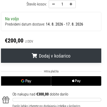
Število kosov:
Na voljo
Predvideni datum dostave:
14. 8. 2026 - 17. 8. 2026
€200,00
z DDV
Dodaj v košarico
.
.
.
Ob nakupu nad
€300,00
dobite darilo
Darilo lahko izberete po dodajanju izdelka v košarico.