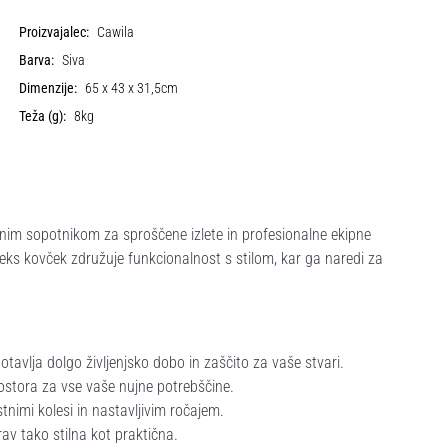
Proizvajalec:
Cawila
Barva:
Siva
Dimenzije:
65 x 43 x 31,5cm
Teža (g):
8kg
lnim sopotnikom za sproščene izlete in profesionalne ekipne
eks kovček združuje funkcionalnost s stilom, kar ga naredi za
tavlja dolgo življenjsko dobo in zaščito za vaše stvari.
ostora za vse vaše nujne potrebščine.
tnimi kolesi in nastavljivim ročajem.
rav tako stilna kot praktična.