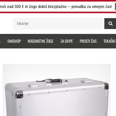
roči nad 300 € in žogo dobiš brezplačno — ponudba za omejen čas!
Iskanje
A
FANSHOP
NOGOMETNE ŽOGE
ZA EKIPE
PROSTI ČAS
TEKAŠKI