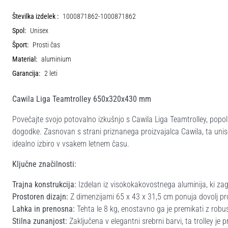
Številka izdelek :
1000871862-1000871862
Spol:
Unisex
Šport:
Prosti čas
Material:
aluminium
Garancija:
2 leti
Cawila Liga Teamtrolley 650x320x430 mm
Povečajte svojo potovalno izkušnjo s Cawila Liga Teamtrolley, popo
dogodke. Zasnovan s strani priznanega proizvajalca Cawila, ta unis
idealno izbiro v vsakem letnem času.
Ključne značilnosti:
Trajna konstrukcija:
Izdelan iz visokokakovostnega aluminija, ki zago
Prostoren dizajn:
Z dimenzijami 65 x 43 x 31,5 cm ponuja dovolj pr
Lahka in prenosna:
Tehta le 8 kg, enostavno ga je premikati z robus
Stilna zunanjost:
Zaključena v elegantni srebrni barvi, ta trolley je p