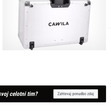
svoj celotni tim?
Zahtevaj ponudbo zdaj