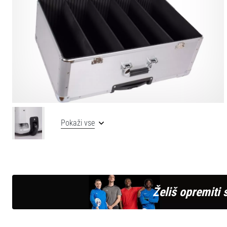
Pokaži vse
Želiš opremiti 