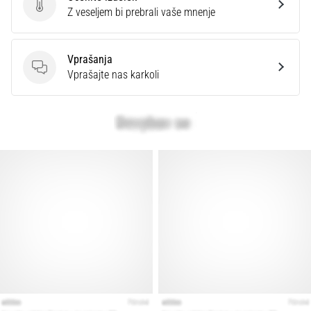
Ocenite izdelek
Z veseljem bi prebrali vaše mnenje
Prikaži
vse
Vprašanja
članke
Vprašanja
Vprašajte nas karkoli