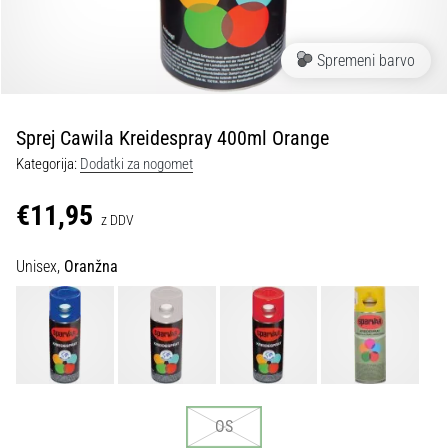
Maestro
nogometni
čevlji
Spremeni barvo
–
kontrola
in
dotik
Sprej Cawila Kreidespray 400ml Orange
|
Kategorija:
Dodatki za nogomet
11teamsports
€11,95
z DDV
1. 7. 2025
•
Unisex,
Oranžna
1 min. branja
Play
for
More
Victories
Pripravi
OS
se