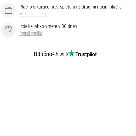
Plačilo s kartico prek spleta ali z drugimi načini plačila
Možnosti plačila
Izdelke lahko vrnete v 30 dneh
Pogoji vračila
Odlično
4.6 od 5