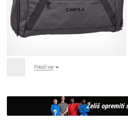
Pokaži vse
Želiš opremiti 