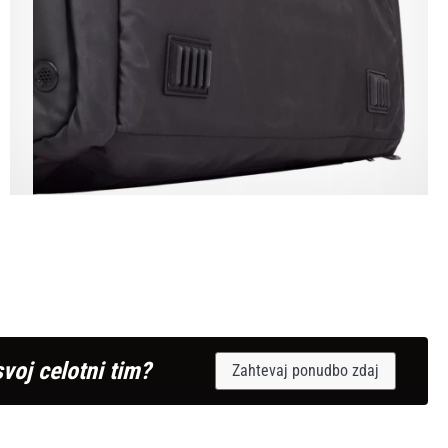
svoj celotni tim?
Zahtevaj ponudbo zdaj