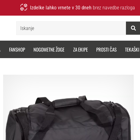
Izdelke lahko vrnete v 30 dneh
brez navedbe razloga
Iskanje
A
FANSHOP
NOGOMETNE ŽOGE
ZA EKIPE
PROSTI ČAS
TEKAŠKI