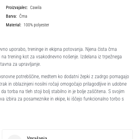
Proizvajalec:
Cawila
Barva:
Črna
Material:
100% polyester
no uporabo, treninge in ekipna potovanja. Njena čista črna
ti na trening kot za vsakodnevno nošenje. Izdelana iz trpežnega
tavna za upravljanje.
in osnovne potrebščine, medtem ko dodatni žepki z zadrgo pomagajo
trak in oblazinjeni nosilni ročaji omogočajo prilagodljive in udobne
 torba na tleh stoji bolj stabilno in je bolje zaščitena. S svojim
va izbira za posameznike in ekipe, ki iščejo funkcionalno torbo s
Vprašanja