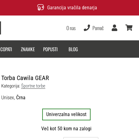
Garancija vračila denarja
O nas
Pomoč
Uporabnik
košarica
 COPATI
ZNAMKE
POPUSTI
BLOG
Torba Cawila GEAR
Kategorija:
Športne torbe
Unisex,
Črna
Univerzalna velikost
Več kot 50 kom na zalogi