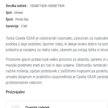
Številka izdelek :
1000871929-1000871929
Spol:
Unisex
Šport:
Prosti čas
Garancija:
2 leti
Torba Cawila GEAR je vsestranski vseznalec, zasnovan za vsakodnev
podoba ji daje sodoben, športen videz, ki deluje enako dobro na po
poliestra je narejena za redno rabo, obenem pa ostaja lahka in enos
Prostoren glavni predal nudi veliko prostora za oblačila, opremo 
manjše predmete imeti pri roki in lepo urejene. Odstranljiv ramenski 
načine nošenja, ojačan podstavek z zaščitnimi nogicami pa poskrbi, da
uniseks dizajnom in praktično razporeditvijo je Cawila GEAR zaneslji
profesionalnim videzom.
Proizvajalec
Ocenite izdelek