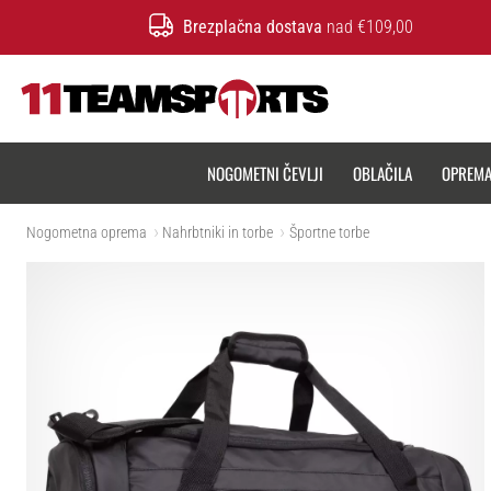
Brezplačna dostava
nad €109,00
11teamsports.si
NOGOMETNI ČEVLJI
OBLAČILA
OPREM
Nogometna oprema
Nahrbtniki in torbe
Športne torbe