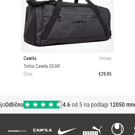
Cawila
Unisex
Torba Cawila GEAR
Črna
€29,95
Univerzalna velikost
ijo
Odlično
4.6
od 5 na podlagi
12050 mne