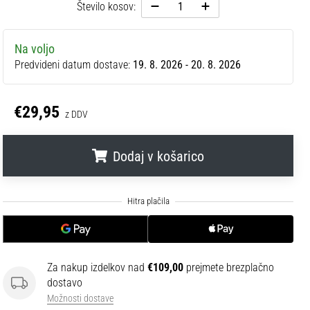
Število kosov:
Na voljo
Predvideni datum dostave:
19. 8. 2026 - 20. 8. 2026
€29,95
z DDV
Dodaj v košarico
.
.
.
Za nakup izdelkov nad
€109,00
prejmete brezplačno
dostavo
Možnosti dostave