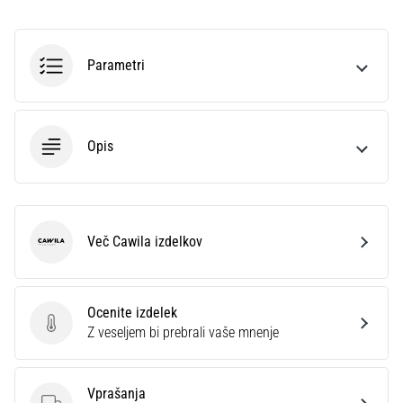
na
ženski
EURO
Parametri
2025
z
uradnimi
dresi
Opis
in
kopačkami
znamk
Nike,
adidas
Več Cawila izdelkov
in
Cawila
PUMA.
Bodi
del
Ocenite izdelek
vsake
Ocenite izdelek
Z veseljem bi prebrali vaše mnenje
tekme,
gola
in…
Vprašanja