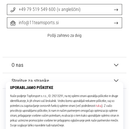
+49 79 519 549 600 (v angleščini)
info@11teamsports.si
Pošlji zahtevo za dvig
O nas
Storitve za stranke
11teamsports.si
Že več kot 16 let smo vaši soigralci ter vam predstavljamo najboljše in
najnovejše izdelke iz sveta nogometa.