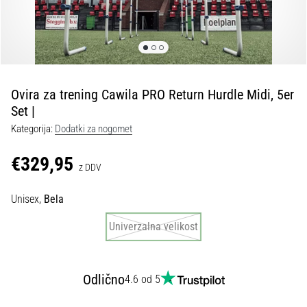
Maestro
nogometni
čevlji
–
kontrola
in
dotik
Ovira za trening Cawila PRO Return Hurdle Midi, 5er
|
Set |
11teamsports
Kategorija:
Dodatki za nogomet
€329,95
1. 7. 2025
z DDV
•
1 min. branja
Unisex,
Bela
Play
Univerzalna velikost
for
More
Victories
Odlično
4.6 od 5
Pripravi
se