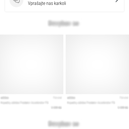
Vprašanja
Vprašajte nas karkoli
Prikaži
vse
članke