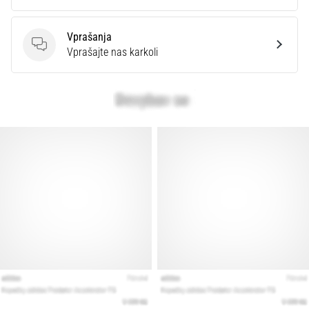
Prikaži
Vprašanja
vse
Vprašanja
Vprašajte nas karkoli
članke