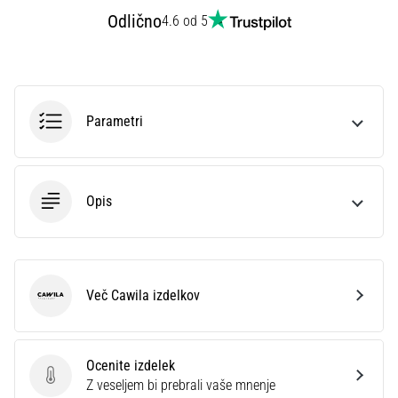
na
Odlično
4.6 od 5
ženski
EURO
2025
z
uradnimi
Parametri
dresi
in
kopačkami
znamk
Opis
Nike,
adidas
in
PUMA.
Bodi
Več Cawila izdelkov
del
Cawila
vsake
tekme,
gola
Ocenite izdelek
in…
Ocenite izdelek
Z veseljem bi prebrali vaše mnenje