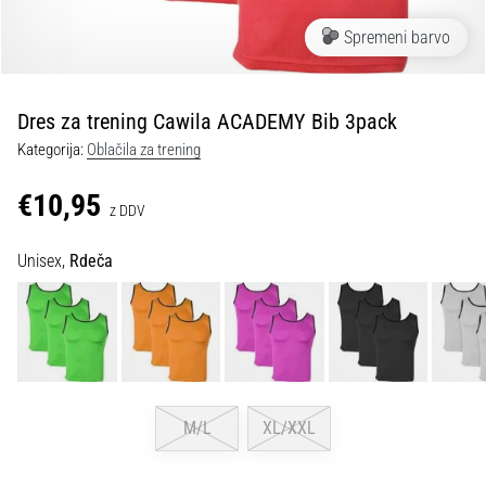
Maestro
nogometni
Spremeni barvo
čevlji
–
kontrola
Dres za trening Cawila ACADEMY Bib 3pack
in
dotik
Kategorija:
Oblačila za trening
|
11teamsports
€10,95
z DDV
1. 7. 2025
Unisex,
Rdeča
•
1 min. branja
Play
for
More
Victories
M/L
XL/XXL
Pripravi
se