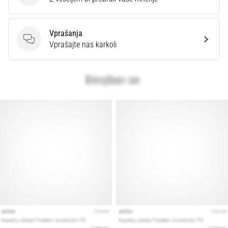
Prikaži
Vprašanja
vse
Vprašanja
Vprašajte nas karkoli
članke