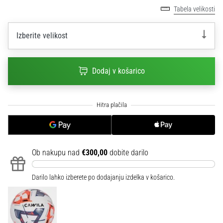
na
Tabela velikosti
ženski
EURO
Izberite velikost
2025
z
uradnimi
Dodaj v košarico
dresi
in
kopačkami
znamk
Nike,
adidas
in
PUMA.
Ob nakupu nad
€300,00
dobite darilo
Bodi
del
Darilo lahko izberete po dodajanju izdelka v košarico.
vsake
tekme,
gola
in…