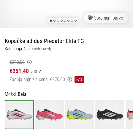
Maestro
nogometni
čevlji
Spremeni barvo
–
kontrola
in
dotik
Kopačke adidas Predator Elite FG
|
Kategorija:
Nogometni čevlji
11teamsports
€270,00
1. 7. 2025
€251,40
z DDV
•
Zadnja najnižja cena:
€270,00
-7%
1 min. branja
Play
Moški,
Bela
for
More
Victories
Pripravi
se