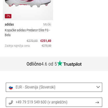
-7%
adidas
Moški
Kopačke adidas Predator Elite FG
-
Bela
€270,00
€251,40
Zadnja najnižja cena
€270,00
Odlično
4.6 od 5
EUR - Slovenija (Slovenski)
+49 79 519 549 600 (v angleščini)