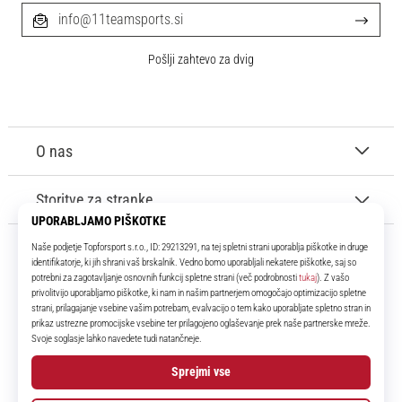
info@11teamsports.si
Pošlji zahtevo za dvig
O nas
Storitve za stranke
11teamsports.si
Že več kot 16 let smo vaši soigralci ter vam predstavljamo najboljše in
najnovejše izdelke iz sveta nogometa.
Facebook
Instagram
YouTube