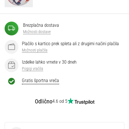
Prikaži
vse
Brezplačna dostava
članke
Možnosti dostave
Plačilo s kartico prek spleta ali z drugimi načini plačila
Možnosti plačila
Izdelke lahko vrnete v 30 dneh
Pogoji vračila
Gratis športna vreča
Odlično
4.6 od 5