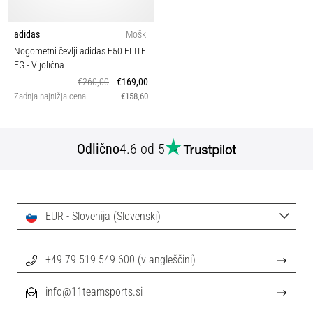
adidas
Moški
Nogometni čevlji adidas F50 ELITE
FG
- Vijolična
€260,00
€169,00
Zadnja najnižja cena
€158,60
Odlično
4.6 od 5
EUR - Slovenija (Slovenski)
+49 79 519 549 600 (v angleščini)
info@11teamsports.si