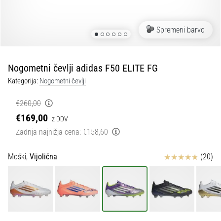
Maestro
nogometni
čevlji
Spremeni barvo
–
kontrola
in
dotik
Nogometni čevlji adidas F50 ELITE FG
|
Kategorija:
Nogometni čevlji
11teamsports
€260,00
1. 7. 2025
€169,00
z DDV
•
Zadnja najnižja cena:
€158,60
1 min. branja
Play
Ocena izdelka
Moški,
Vijolična
(20)
for
More
Victories
Pripravi
se