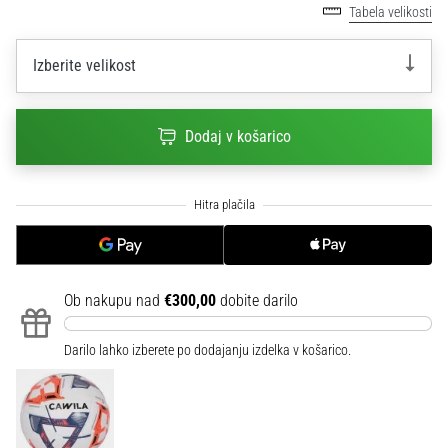
na
Tabela velikosti
ženski
EURO
Izberite velikost
2025
z
uradnimi
Dodaj v košarico
dresi
in
kopačkami
znamk
Nike,
adidas
in
PUMA.
Ob nakupu nad
€300,00
dobite darilo
Bodi
del
Darilo lahko izberete po dodajanju izdelka v košarico.
vsake
tekme,
gola
in…