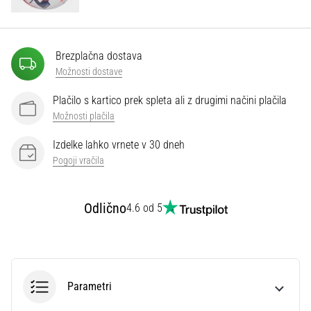
Prikaži
vse
Brezplačna dostava
članke
Možnosti dostave
Plačilo s kartico prek spleta ali z drugimi načini plačila
Možnosti plačila
Izdelke lahko vrnete v 30 dneh
Pogoji vračila
Odlično
4.6 od 5
Parametri