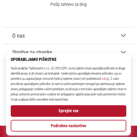
Pošlji zahtevo za dvig
O nas
Storitve za stranke
11teamsports.si
Že več kot 16 let smo vaši soigralci ter vam predstavljamo najboljše in
najnovejše izdelke iz sveta nogometa.
Facebook
Instagram
YouTube
© 2010 – 2026
11teamsports.si