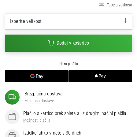
na
Tabela velikosti
ženski
EURO
Izberite velikost
2025
z
uradnimi
Dodaj v košarico
dresi
in
kopačkami
znamk
Nike,
adidas
in
PUMA.
Brezplačna dostava
Bodi
Možnosti dostave
del
vsake
Plačilo s kartico prek spleta ali z drugimi načini plačila
tekme,
Možnosti plačila
gola
in…
Izdelke lahko vrnete v 30 dneh