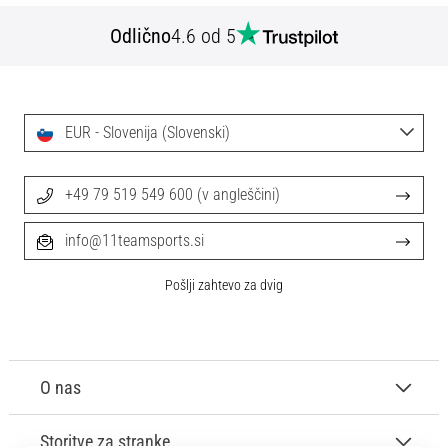
Odlično
4.6 od 5
EUR - Slovenija (Slovenski)
+49 79 519 549 600 (v angleščini)
info@11teamsports.si
Pošlji zahtevo za dvig
O nas
Storitve za stranke