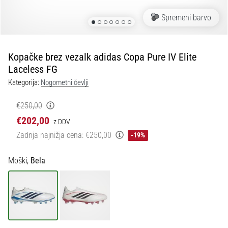
Maestro
nogometni
Spremeni barvo
čevlji
–
kontrola
Kopačke brez vezalk adidas Copa Pure IV Elite
in
Laceless FG
dotik
|
Kategorija:
Nogometni čevlji
11teamsports
€250,00
€202,00
1. 7. 2025
z DDV
•
Zadnja najnižja cena:
€250,00
-19%
1 min. branja
Play
Moški,
Bela
for
More
Victories
Pripravi
se