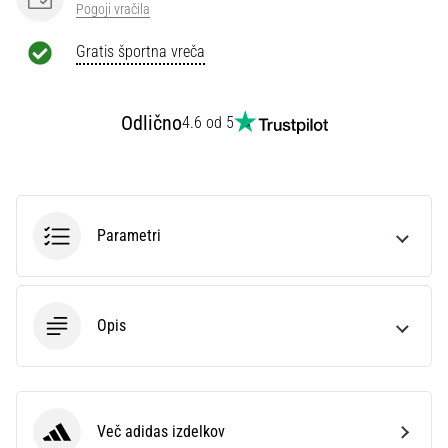
Pogoji vračila
Prikaži
Gratis športna vreča
vse
članke
Odlično
4.6 od 5
Parametri
Opis
Več adidas izdelkov
adidas