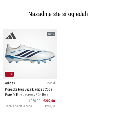
Nazadnje ste si ogledali
Novo
-19%
adidas
Moški
Kopačke brez vezalk adidas Copa
Pure IV Elite Laceless FG
- Bela
€250,00
€202,00
Zadnja najnižja cena
€250,00