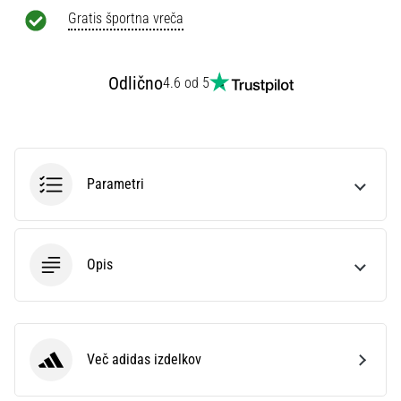
Gratis športna vreča
Prikaži
vse
Odlično
4.6 od 5
članke
Parametri
Opis
Več adidas izdelkov
adidas