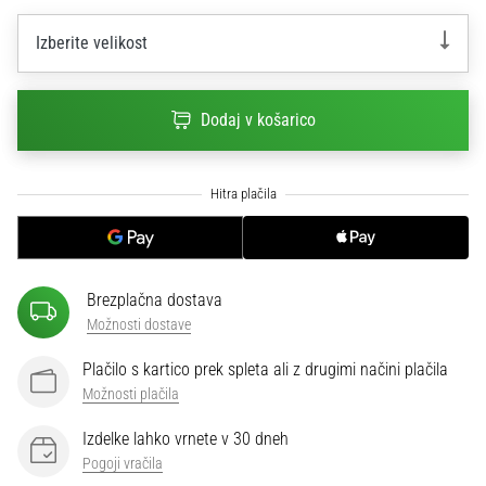
na
ženski
Izberite velikost
EURO
2025
z
Dodaj v košarico
uradnimi
dresi
in
kopačkami
znamk
Nike,
adidas
in
Brezplačna dostava
PUMA.
Možnosti dostave
Bodi
Plačilo s kartico prek spleta ali z drugimi načini plačila
del
vsake
Možnosti plačila
tekme,
Izdelke lahko vrnete v 30 dneh
gola
Pogoji vračila
in…