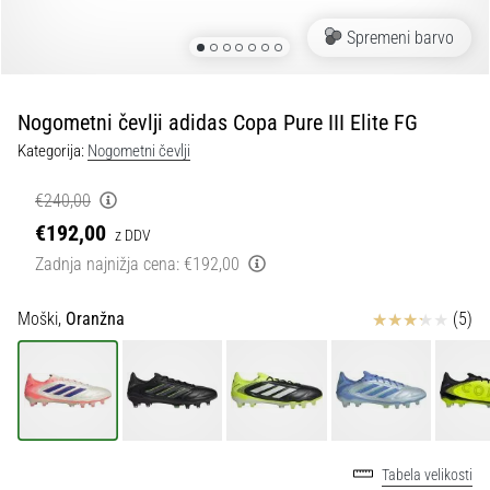
Maestro
nogometni
Spremeni barvo
čevlji
–
kontrola
Nogometni čevlji adidas Copa Pure III Elite FG
in
dotik
Kategorija:
Nogometni čevlji
|
11teamsports
€240,00
€192,00
z DDV
1. 7. 2025
Zadnja najnižja cena:
€192,00
•
1 min. branja
Ocena izdelka
Moški,
Oranžna
(5)
Play
for
More
Victories
Pripravi
Tabela velikosti
se