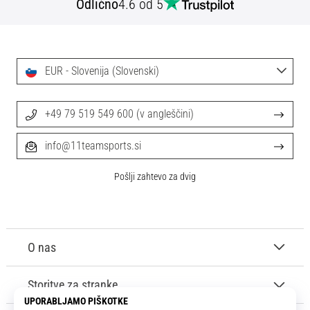
Odlično
4.6 od 5
EUR - Slovenija (Slovenski)
+49 79 519 549 600 (v angleščini)
info@11teamsports.si
Pošlji zahtevo za dvig
O nas
Storitve za stranke