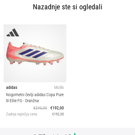
Nazadnje ste si ogledali
adidas
Moški
Nogometni čevlji adidas Copa Pure
III Elite FG
- Oranžna
€240,00
€192,00
Zadnja najnižja cena
€192,00